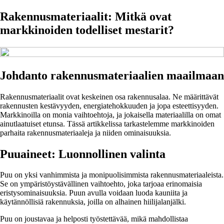
Rakennusmateriaalit: Mitkä ovat
markkinoiden todelliset mestarit?
Johdanto rakennusmateriaalien maailmaan
Rakennusmateriaalit ovat keskeinen osa rakennusalaa. Ne määrittävät
rakennusten kestävyyden, energiatehokkuuden ja jopa esteettisyyden.
Markkinoilla on monia vaihtoehtoja, ja jokaisella materiaalilla on omat
ainutlaatuiset etunsa. Tässä artikkelissa tarkastelemme markkinoiden
parhaita rakennusmateriaaleja ja niiden ominaisuuksia.
Puuaineet: Luonnollinen valinta
Puu on yksi vanhimmista ja monipuolisimmista rakennusmateriaaleista.
Se on ympäristöystävällinen vaihtoehto, joka tarjoaa erinomaisia
eristysominaisuuksia. Puun avulla voidaan luoda kauniita ja
käytännöllisiä rakennuksia, joilla on alhainen hiilijalanjälki.
Puu on joustavaa ja helposti työstettävää, mikä mahdollistaa