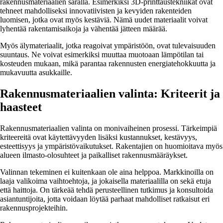
rakennusmateriaalien saralla. Esimerkiksi 3D-printtaustekniikat ovat
tehneet mahdolliseksi innovatiivisten ja kevyiden rakenteiden
luomisen, jotka ovat myös kestäviä. Nämä uudet materiaalit voivat
lyhentää rakentamisaikoja ja vähentää jätteen määrää.
Myös älymateriaalit, jotka reagoivat ympäristöön, ovat tulevaisuuden
suuntaus. Ne voivat esimerkiksi muuttaa muotoaan lämpötilan tai
kosteuden mukaan, mikä parantaa rakennusten energiatehokkuutta ja
mukavuutta asukkaille.
Rakennusmateriaalien valinta: Kriteerit ja
haasteet
Rakennusmateriaalien valinta on monivaiheinen prosessi. Tärkeimpiä
kriteereitä ovat käytettävyyden lisäksi kustannukset, kestävyys,
esteettisyys ja ympäristövaikutukset. Rakentajien on huomioitava myös
alueen ilmasto-olosuhteet ja paikalliset rakennusmääräykset.
Valinnan tekeminen ei kuitenkaan ole aina helppoa. Markkinoilla on
laaja valikoima vaihtoehtoja, ja jokaisella materiaalilla on sekä etuja
että haittoja. On tärkeää tehdä perusteellinen tutkimus ja konsultoida
asiantuntijoita, jotta voidaan löytää parhaat mahdolliset ratkaisut eri
rakennusprojekteihin.