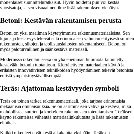
monenlaiset suunnitteluratkaisut. Hyvin hoidettu puu voi kestää
vuosisatoja, ja sen visuaalinen ilme lisää rakennuksen viehätystä.
Betoni: Kestävän rakentamisen perusta
Betoni on yksi maailman käytetyimmistä rakennusmateriaaleista. Sen
lujuus ja kestävyys tekevät siitä erinomaisen valinnan erityisesti suurten
rakennusten, siltojen ja teollisuuslaitosten rakentamiseen. Betoni on
myös paloturvallinen ja säänkestävä materiaali.
Modernissa rakentamisessa on yhä enemmän huomiota kiinnitetty
kestävään betonin tuotantoon. Kierrätettyjen materiaalien käyttö ja
erilaisten innovatiivisten tekniikoiden hyödyntäminen tekevät betonista
entistä ympäristöystävällisempää.
Teräs: Ajattoman kestävyyden symboli
Teräs on toinen tärkeä rakennusmateriaali, joka tarjoaa erinomaisia
mekaanisia ominaisuuksia. Se on äärimmäisen vahva ja kestävä, mikä
mahdollistaa suurten ja korkeiden rakennusten toteuttamisen. Teräksen
käyttö rakenteissa vähentää materiaalinkulutusta ja lisää rakennusten
elinikää.
Kaikki rakenteet eivät kestä aikakautta yksinään. Teräksen