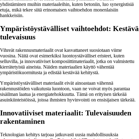
yhdistäminen muihin materiaaleihin, kuten betoniin, luo synergistisiä
etuja, mikä tekee siitä erinomaisen vaihtoehdon monenlaisiin
hankkeisiin.
Ympäristöystävälliset vaihtoehdot: Kestävä
tulevaisuus
Vihreät rakennusmateriaalit ovat kasvattaneet suosiotaan viime
vuosina. Näitä ovat esimerkiksi luontoystävälliset eristeet, kuten
selluvilla, ja innovatiiviset komposiittimateriaalit, jotka on valmistettu
kierrätetyistä aineista. Näiden materiaalien käyttö vähentää
ympäristökuormitusta ja edistää kestävää kehitystä.
Ympäristöystävälliset materiaalit eivät ainoastaan vähennä
rakennustöiden vaikutusta luontoon, vaan ne voivat myös parantaa
sisäilman laatua ja energiatehokkuutta. Tämä on erityisen tärkeää
asuinkiinteistöissä, joissa ihmisten hyvinvointi on ensisijaisen tärkeää.
Innovatiiviset materiaalit: Tulevaisuuden
rakentaminen
Teknologian kehitys tarjoaa jatkuvasti uusia mahdollisuuksia