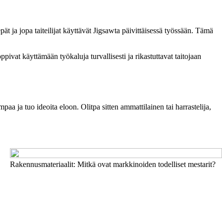
ät ja jopa taiteilijat käyttävät Jigsawta päivittäisessä työssään. Tämä
ivat käyttämään työkaluja turvallisesti ja rikastuttavat taitojaan
a ja tuo ideoita eloon. Olitpa sitten ammattilainen tai harrastelija,
Rakennusmateriaalit: Mitkä ovat markkinoiden todelliset mestarit?