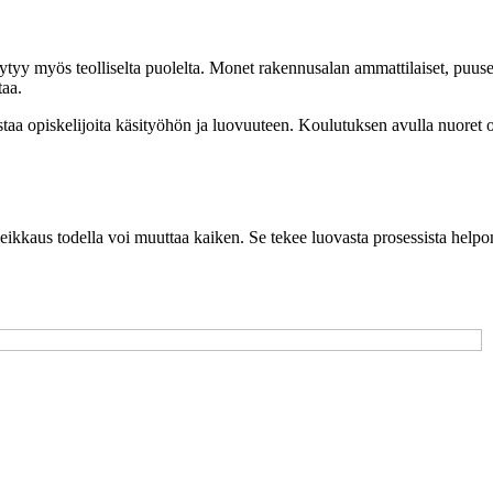
öytyy myös teolliselta puolelta. Monet rakennusalan ammattilaiset, puusep
taa.
aa opiskelijoita käsityöhön ja luovuuteen. Koulutuksen avulla nuoret opp
ikkaus todella voi muuttaa kaiken. Se tekee luovasta prosessista helpompa