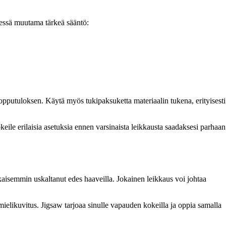
elessä muutama tärkeä sääntö:
lopputuloksen. Käytä myös tukipaksuketta materiaalin tukena, erityisesti
keile erilaisia asetuksia ennen varsinaista leikkausta saadaksesi parhaan
ikaisemmin uskaltanut edes haaveilla. Jokainen leikkaus voi johtaa
 mielikuvitus. Jigsaw tarjoaa sinulle vapauden kokeilla ja oppia samalla