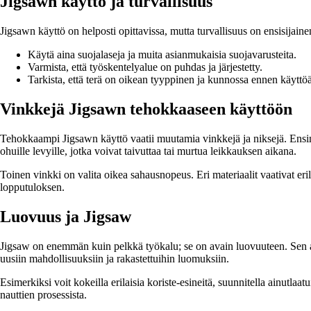
Jigsawn käyttö ja turvallisuus
Jigsawn käyttö on helposti opittavissa, mutta turvallisuus on ensisijai
Käytä aina suojalaseja ja muita asianmukaisia suojavarusteita.
Varmista, että työskentelyalue on puhdas ja järjestetty.
Tarkista, että terä on oikean tyyppinen ja kunnossa ennen käyttöä
Vinkkejä Jigsawn tehokkaaseen käyttöön
Tehokkaampi Jigsawn käyttö vaatii muutamia vinkkejä ja niksejä. Ensinnä
ohuille levyille, jotka voivat taivuttaa tai murtua leikkauksen aikana.
Toinen vinkki on valita oikea sahausnopeus. Eri materiaalit vaativat eri
lopputuloksen.
Luovuus ja Jigsaw
Jigsaw on enemmän kuin pelkkä työkalu; se on avain luovuuteen. Sen avul
uusiin mahdollisuuksiin ja rakastettuihin luomuksiin.
Esimerkiksi voit kokeilla erilaisia koriste-esineitä, suunnitella ainutla
nauttien prosessista.