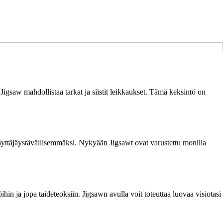
Jigsaw mahdollistaa tarkat ja siistit leikkaukset. Tämä keksintö on
käyttäjäystävällisemmäksi. Nykyään Jigsawt ovat varustettu monilla
n ja jopa taideteoksiin. Jigsawn avulla voit toteuttaa luovaa visiotasi