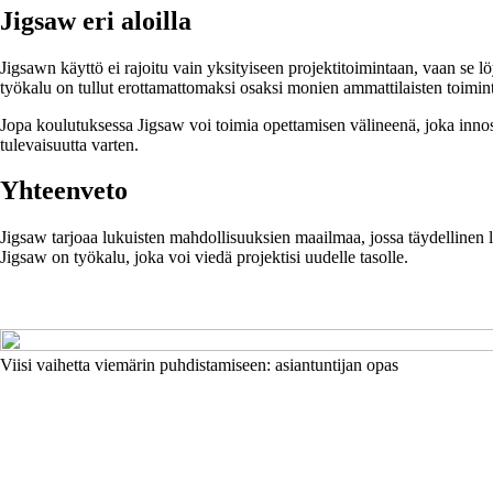
Jigsaw eri aloilla
Jigsawn käyttö ei rajoitu vain yksityiseen projektitoimintaan, vaan se l
työkalu on tullut erottamattomaksi osaksi monien ammattilaisten toimin
Jopa koulutuksessa Jigsaw voi toimia opettamisen välineenä, joka innost
tulevaisuutta varten.
Yhteenveto
Jigsaw tarjoaa lukuisten mahdollisuuksien maailmaa, jossa täydellinen le
Jigsaw on työkalu, joka voi viedä projektisi uudelle tasolle.
Viisi vaihetta viemärin puhdistamiseen: asiantuntijan opas