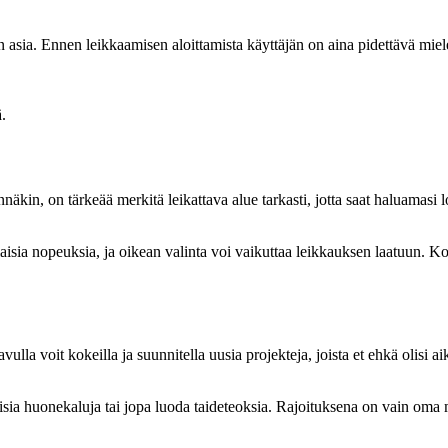
nen asia. Ennen leikkaamisen aloittamista käyttäjän on aina pidettävä mi
.
kin, on tärkeää merkitä leikattava alue tarkasti, jotta saat haluamasi 
laisia nopeuksia, ja oikean valinta voi vaikuttaa leikkauksen laatuun. Ko
la voit kokeilla ja suunnitella uusia projekteja, joista et ehkä olisi a
atuisia huonekaluja tai jopa luoda taideteoksia. Rajoituksena on vain oma