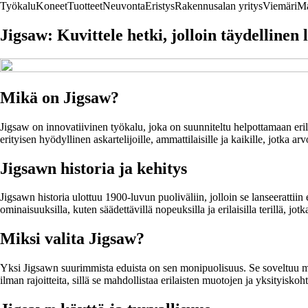
Työkalu
Koneet
Tuotteet
Neuvonta
Eristys
Rakennusalan yritys
Viemäri
Ma
Jigsaw: Kuvittele hetki, jolloin täydelline
Mikä on Jigsaw?
Jigsaw on innovatiivinen työkalu, joka on suunniteltu helpottamaan erila
erityisen hyödyllinen askartelijoille, ammattilaisille ja kaikille, jotka a
Jigsawn historia ja kehitys
Jigsawn historia ulottuu 1900-luvun puoliväliin, jolloin se lanseeratt
ominaisuuksilla, kuten säädettävillä nopeuksilla ja erilaisilla terillä, j
Miksi valita Jigsaw?
Yksi Jigsawn suurimmista eduista on sen monipuolisuus. Se soveltuu mon
ilman rajoitteita, sillä se mahdollistaa erilaisten muotojen ja yksityiskoh