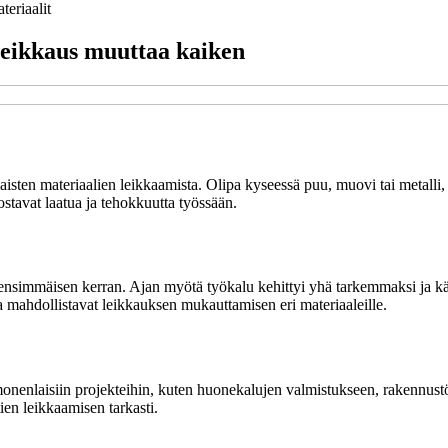
teriaalit
n leikkaus muuttaa kaiken
isten materiaalien leikkaamista. Olipa kyseessä puu, muovi tai metalli, 
rvostavat laatua ja tehokkuutta työssään.
iin ensimmäisen kerran. Ajan myötä työkalu kehittyi yhä tarkemmaksi ja 
otka mahdollistavat leikkauksen mukauttamisen eri materiaaleille.
enlaisiin projekteihin, kuten huonekalujen valmistukseen, rakennustöihi
tien leikkaamisen tarkasti.