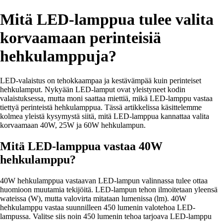
Mitä LED-lamppua tulee valita
korvaamaan perinteisiä
hehkulamppuja?
LED-valaistus on tehokkaampaa ja kestävämpää kuin perinteiset
hehkulamput. Nykyään LED-lamput ovat yleistyneet kodin
valaistuksessa, mutta moni saattaa miettiä, mikä LED-lamppu vastaa
tiettyä perinteistä hehkulamppua. Tässä artikkelissa käsittelemme
kolmea yleistä kysymystä siitä, mitä LED-lamppua kannattaa valita
korvaamaan 40W, 25W ja 60W hehkulampun.
Mitä LED-lamppua vastaa 40W
hehkulamppu?
40W hehkulamppua vastaavan LED-lampun valinnassa tulee ottaa
huomioon muutamia tekijöitä. LED-lampun tehon ilmoitetaan yleensä
wateissa (W), mutta valovirta mitataan lumenissa (lm). 40W
hehkulamppu vastaa suunnilleen 450 lumenin valotehoa LED-
lampussa. Valitse siis noin 450 lumenin tehoa tarjoava LED-lamppu