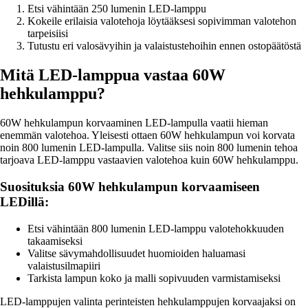
Etsi vähintään 250 lumenin LED-lamppu
Kokeile erilaisia valotehoja löytääksesi sopivimman valotehon
tarpeisiisi
Tutustu eri valosävyihin ja valaistustehoihin ennen ostopäätöstä
Mitä LED-lamppua vastaa 60W
hehkulamppu?
60W hehkulampun korvaaminen LED-lampulla vaatii hieman
enemmän valotehoa. Yleisesti ottaen 60W hehkulampun voi korvata
noin 800 lumenin LED-lampulla. Valitse siis noin 800 lumenin tehoa
tarjoava LED-lamppu vastaavien valotehoa kuin 60W hehkulamppu.
Suosituksia 60W hehkulampun korvaamiseen
LEDillä:
Etsi vähintään 800 lumenin LED-lamppu valotehokkuuden
takaamiseksi
Valitse sävymahdollisuudet huomioiden haluamasi
valaistusilmapiiri
Tarkista lampun koko ja malli sopivuuden varmistamiseksi
LED-lamppujen valinta perinteisten hehkulamppujen korvaajaksi on