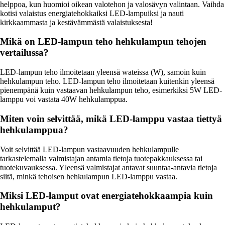
helppoa, kun huomioi oikean valotehon ja valosävyn valintaan. Vaihda
kotisi valaistus energiatehokkaiksi LED-lampuiksi ja nauti
kirkkaammasta ja kestävämmästä valaistuksesta!
Mikä on LED-lampun teho hehkulampun tehojen
vertailussa?
LED-lampun teho ilmoitetaan yleensä wateissa (W), samoin kuin
hehkulampun teho. LED-lampun teho ilmoitetaan kuitenkin yleensä
pienempänä kuin vastaavan hehkulampun teho, esimerkiksi 5W LED-
lamppu voi vastata 40W hehkulamppua.
Miten voin selvittää, mikä LED-lamppu vastaa tiettyä
hehkulamppua?
Voit selvittää LED-lampun vastaavuuden hehkulampulle
tarkastelemalla valmistajan antamia tietoja tuotepakkauksessa tai
tuotekuvauksessa. Yleensä valmistajat antavat suuntaa-antavia tietoja
siitä, minkä tehoisen hehkulampun LED-lamppu vastaa.
Miksi LED-lamput ovat energiatehokkaampia kuin
hehkulamput?