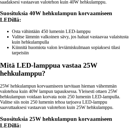
saadaksesi vastaavan valotehon kuin 40W hehkulamppu.
Suosituksia 40W hehkulampun korvaamiseen
LEDillä:
Osta vähintään 450 lumenin LED-lamppu
Valitse lämmin valkoinen sävy, jos haluat vastaavaa valaistusta
kuin hehkulampulla
Kiinnitä huomiota valon leviämiskulmaan sopiaksesi tilasi
tarpeisiin
Mitä LED-lamppua vastaa 25W
hehkulamppu?
25W hehkulampun korvaamiseen tarvitaan hieman vähemmän
valotehoa kuin 40W lampun tapauksessa. Yleisesti ottaen 25W
hehkulampun voidaan korvata noin 250 lumenin LED-lampulla.
Valitse siis noin 250 lumenin tehoa tarjoava LED-lamppu
saavuttaaksesi vastaavan valotehon kuin 25W hehkulamppu.
Suosituksia 25W hehkulampun korvaamiseen
LEDillä: