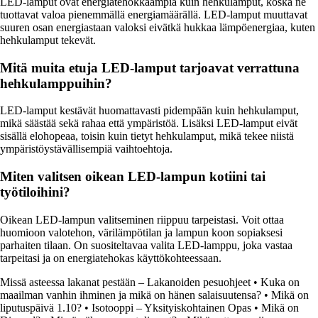
LED-lamput ovat energiatehokkaampia kuin hehkulamput, koska ne
tuottavat valoa pienemmällä energiamäärällä. LED-lamput muuttavat
suuren osan energiastaan valoksi eivätkä hukkaa lämpöenergiaa, kuten
hehkulamput tekevät.
Mitä muita etuja LED-lamput tarjoavat verrattuna
hehkulamppuihin?
LED-lamput kestävät huomattavasti pidempään kuin hehkulamput,
mikä säästää sekä rahaa että ympäristöä. Lisäksi LED-lamput eivät
sisällä elohopeaa, toisin kuin tietyt hehkulamput, mikä tekee niistä
ympäristöystävällisempiä vaihtoehtoja.
Miten valitsen oikean LED-lampun kotiini tai
työtiloihini?
Oikean LED-lampun valitseminen riippuu tarpeistasi. Voit ottaa
huomioon valotehon, värilämpötilan ja lampun koon sopiaksesi
parhaiten tilaan. On suositeltavaa valita LED-lamppu, joka vastaa
tarpeitasi ja on energiatehokas käyttökohteessaan.
Missä asteessa lakanat pestään – Lakanoiden pesuohjeet
•
Kuka on
maailman vanhin ihminen ja mikä on hänen salaisuutensa?
•
Mikä on
liputuspäivä 1.10?
•
Isotooppi – Yksityiskohtainen Opas
•
Mikä on