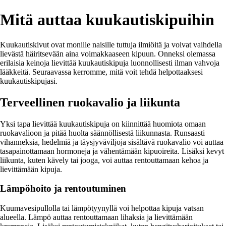
Mitä auttaa kuukautiskipuihin
Kuukautiskivut ovat monille naisille tuttuja ilmiöitä ja voivat vaihdella
lievästä häiritsevään aina voimakkaaseen kipuun. Onneksi olemassa
erilaisia keinoja lievittää kuukautiskipuja luonnollisesti ilman vahvoja
lääkkeitä. Seuraavassa kerromme, mitä voit tehdä helpottaaksesi
kuukautiskipujasi.
Terveellinen ruokavalio ja liikunta
Yksi tapa lievittää kuukautiskipuja on kiinnittää huomiota omaan
ruokavalioon ja pitää huolta säännöllisestä liikunnasta. Runsaasti
vihanneksia, hedelmiä ja täysjyväviljoja sisältävä ruokavalio voi auttaa
tasapainottamaan hormoneja ja vähentämään kipuoireita. Lisäksi kevyt
liikunta, kuten kävely tai jooga, voi auttaa rentouttamaan kehoa ja
lievittämään kipuja.
Lämpöhoito ja rentoutuminen
Kuumavesipullolla tai lämpötyynyllä voi helpottaa kipuja vatsan
alueella. Lämpö auttaa rentouttamaan lihaksia ja lievittämään