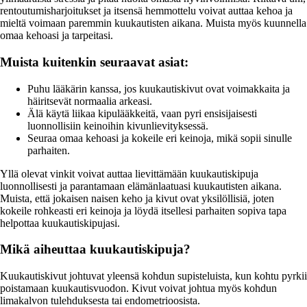
rentoutumisharjoitukset ja itsensä hemmottelu voivat auttaa kehoa ja
mieltä voimaan paremmin kuukautisten aikana. Muista myös kuunnella
omaa kehoasi ja tarpeitasi.
Muista kuitenkin seuraavat asiat:
Puhu lääkärin kanssa, jos kuukautiskivut ovat voimakkaita ja
häiritsevät normaalia arkeasi.
Älä käytä liikaa kipulääkkeitä, vaan pyri ensisijaisesti
luonnollisiin keinoihin kivunlievityksessä.
Seuraa omaa kehoasi ja kokeile eri keinoja, mikä sopii sinulle
parhaiten.
Yllä olevat vinkit voivat auttaa lievittämään kuukautiskipuja
luonnollisesti ja parantamaan elämänlaatuasi kuukautisten aikana.
Muista, että jokaisen naisen keho ja kivut ovat yksilöllisiä, joten
kokeile rohkeasti eri keinoja ja löydä itsellesi parhaiten sopiva tapa
helpottaa kuukautiskipujasi.
Mikä aiheuttaa kuukautiskipuja?
Kuukautiskivut johtuvat yleensä kohdun supisteluista, kun kohtu pyrkii
poistamaan kuukautisvuodon. Kivut voivat johtua myös kohdun
limakalvon tulehduksesta tai endometrioosista.