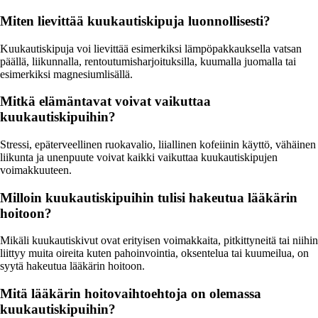
Miten lievittää kuukautiskipuja luonnollisesti?
Kuukautiskipuja voi lievittää esimerkiksi lämpöpakkauksella vatsan
päällä, liikunnalla, rentoutumisharjoituksilla, kuumalla juomalla tai
esimerkiksi magnesiumlisällä.
Mitkä elämäntavat voivat vaikuttaa
kuukautiskipuihin?
Stressi, epäterveellinen ruokavalio, liiallinen kofeiinin käyttö, vähäinen
liikunta ja unenpuute voivat kaikki vaikuttaa kuukautiskipujen
voimakkuuteen.
Milloin kuukautiskipuihin tulisi hakeutua lääkärin
hoitoon?
Mikäli kuukautiskivut ovat erityisen voimakkaita, pitkittyneitä tai niihin
liittyy muita oireita kuten pahoinvointia, oksentelua tai kuumeilua, on
syytä hakeutua lääkärin hoitoon.
Mitä lääkärin hoitovaihtoehtoja on olemassa
kuukautiskipuihin?