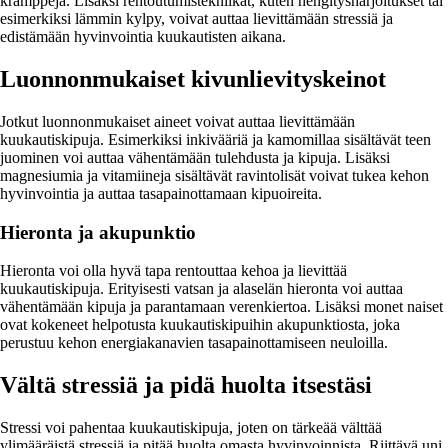
kramppeja. Lisäksi rentoutumistekniikat, kuten hengitysharjoitukset tai
esimerkiksi lämmin kylpy, voivat auttaa lievittämään stressiä ja
edistämään hyvinvointia kuukautisten aikana.
Luonnonmukaiset kivunlievityskeinot
Jotkut luonnonmukaiset aineet voivat auttaa lievittämään
kuukautiskipuja. Esimerkiksi inkivääriä ja kamomillaa sisältävät teen
juominen voi auttaa vähentämään tulehdusta ja kipuja. Lisäksi
magnesiumia ja vitamiineja sisältävät ravintolisät voivat tukea kehon
hyvinvointia ja auttaa tasapainottamaan kipuoireita.
Hieronta ja akupunktio
Hieronta voi olla hyvä tapa rentouttaa kehoa ja lievittää
kuukautiskipuja. Erityisesti vatsan ja alaselän hieronta voi auttaa
vähentämään kipuja ja parantamaan verenkiertoa. Lisäksi monet naiset
ovat kokeneet helpotusta kuukautiskipuihin akupunktiosta, joka
perustuu kehon energiakanavien tasapainottamiseen neuloilla.
Vältä stressiä ja pidä huolta itsestäsi
Stressi voi pahentaa kuukautiskipuja, joten on tärkeää välttää
ylimääräistä stressiä ja pitää huolta omasta hyvinvoinnista. Riittävä uni,