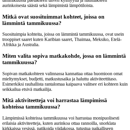
tammikuussa paetakseen talven kylmyyttä ja nauttiakseen
aurinkoisesta säästä sekä lämpimistä lämpötiloista.
Mitkä ovat suosituimmat kohteet, joissa on
lämmintä tammikuussa?
Suosituimpia kohteita, joissa on lämmintä tammikuussa, ovat usein
trooppiset saaret kuten Karibian saaret, Thaimaa, Meksiko, Etelä-
Afrikka ja Australia.
Miten valita sopiva matkakohde, jossa on lämmintä
tammikuussa?
Sopivan matkakohteen valinnassa kannattaa ottaa huomioon omat
mieltymykset, budjetti, matkustusaika ja haluttu aktiviteettitaso.
Esimerkiksi rauhallista rantalomaa kaipaava valitsee eri kohteen kuin
seikkailua etsivä matkailija.
Mitä aktiviteetteja voi harrastaa lämpimissä
kohteissa tammikuussa?
Lämpimissä kohteissa tammikuussa voi harrastaa monipuolisesti
erilaisia aktiviteetteja, kuten aurinkoa ottaa rannoilla, snorklata
kirkkaissa vesissä, patikoida viidakossa, tutustua paikalliseen