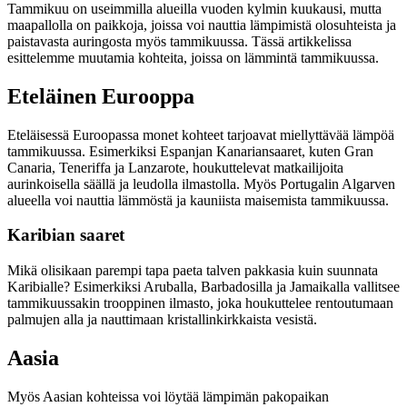
Tammikuu on useimmilla alueilla vuoden kylmin kuukausi, mutta
maapallolla on paikkoja, joissa voi nauttia lämpimistä olosuhteista ja
paistavasta auringosta myös tammikuussa. Tässä artikkelissa
esittelemme muutamia kohteita, joissa on lämmintä tammikuussa.
Eteläinen Eurooppa
Eteläisessä Euroopassa monet kohteet tarjoavat miellyttävää lämpöä
tammikuussa. Esimerkiksi Espanjan Kanariansaaret, kuten Gran
Canaria, Teneriffa ja Lanzarote, houkuttelevat matkailijoita
aurinkoisella säällä ja leudolla ilmastolla. Myös Portugalin Algarven
alueella voi nauttia lämmöstä ja kauniista maisemista tammikuussa.
Karibian saaret
Mikä olisikaan parempi tapa paeta talven pakkasia kuin suunnata
Karibialle? Esimerkiksi Aruballa, Barbadosilla ja Jamaikalla vallitsee
tammikuussakin trooppinen ilmasto, joka houkuttelee rentoutumaan
palmujen alla ja nauttimaan kristallinkirkkaista vesistä.
Aasia
Myös Aasian kohteissa voi löytää lämpimän pakopaikan