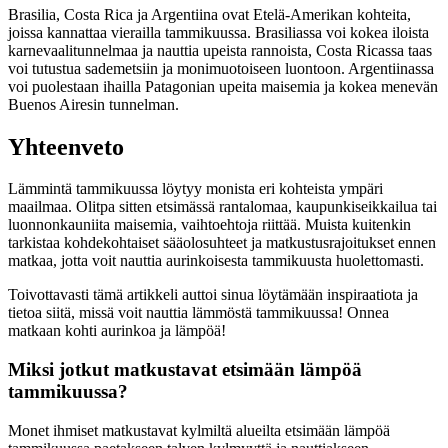
Brasilia, Costa Rica ja Argentiina ovat Etelä-Amerikan kohteita,
joissa kannattaa vierailla tammikuussa. Brasiliassa voi kokea iloista
karnevaalitunnelmaa ja nauttia upeista rannoista, Costa Ricassa taas
voi tutustua sademetsiin ja monimuotoiseen luontoon. Argentiinassa
voi puolestaan ihailla Patagonian upeita maisemia ja kokea menevän
Buenos Airesin tunnelman.
Yhteenveto
Lämmintä tammikuussa löytyy monista eri kohteista ympäri
maailmaa. Olitpa sitten etsimässä rantalomaa, kaupunkiseikkailua tai
luonnonkauniita maisemia, vaihtoehtoja riittää. Muista kuitenkin
tarkistaa kohdekohtaiset sääolosuhteet ja matkustusrajoitukset ennen
matkaa, jotta voit nauttia aurinkoisesta tammikuusta huolettomasti.
Toivottavasti tämä artikkeli auttoi sinua löytämään inspiraatiota ja
tietoa siitä, missä voit nauttia lämmöstä tammikuussa! Onnea
matkaan kohti aurinkoa ja lämpöä!
Miksi jotkut matkustavat etsimään lämpöä
tammikuussa?
Monet ihmiset matkustavat kylmiltä alueilta etsimään lämpöä