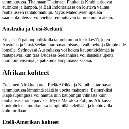
tammikuussa. Thaimaan Thaimaan Phuket ja Krabi tarjoavat
aurinkoa ja lämpöä, ja Bali Indonesiassa on loistava valinta
rauhalliseen rantalomailuun. Myös Malediivien upeissa
saaristokohteissa voi viettää rentouttavan tammikuun matkan.
Australia ja Uusi-Seelanti
Eteläisellä pallonpuoliskolla tammikuu on keskikesää, joten
Australia ja Uusi-Seelanti tarjoavat loistavia vaihtoehtoja lämpimälle
lomalle. Sydneyssä Australiassa voi kokea kaupunkielämää ja
rantapäiviä, kun taas Uudessa-Seelannissa voi ihastella upeita
luonnonmaisemia ja patikoida lämpimässä säässä.
Afrikan kohteet
Eteläinen Afrikka, kuten Etelä-Afrikka ja Namibia, tarjoavat
tammikuussa lämmintä säätä ja upeita maisemia. Esimerkiksi
Kapkaupungissa voi nauttia niin kaupungin vilinästä kuin
rauhallisista rantapäivistä. Myös Marokko Pohjois-Afrikassa
houkuttelee tammikuussa lämpimillä keleillään ja kiehtovalla
kulttuurillaan.
Etelä-Amerikan kohteet