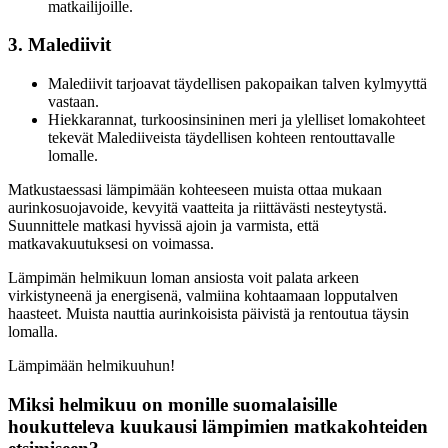
matkailijoille.
3. Malediivit
Malediivit tarjoavat täydellisen pakopaikan talven kylmyyttä
vastaan.
Hiekkarannat, turkoosinsininen meri ja ylelliset lomakohteet
tekevät Malediiveista täydellisen kohteen rentouttavalle
lomalle.
Matkustaessasi lämpimään kohteeseen muista ottaa mukaan
aurinkosuojavoide, kevyitä vaatteita ja riittävästi nesteytystä.
Suunnittele matkasi hyvissä ajoin ja varmista, että
matkavakuutuksesi on voimassa.
Lämpimän helmikuun loman ansiosta voit palata arkeen
virkistyneenä ja energisenä, valmiina kohtaamaan lopputalven
haasteet. Muista nauttia aurinkoisista päivistä ja rentoutua täysin
lomalla.
Lämpimään helmikuuhun!
Miksi helmikuu on monille suomalaisille
houkutteleva kuukausi lämpimien matkakohteiden