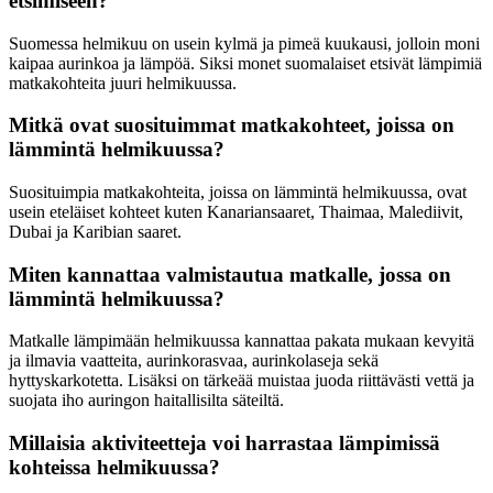
etsimiseen?
Suomessa helmikuu on usein kylmä ja pimeä kuukausi, jolloin moni
kaipaa aurinkoa ja lämpöä. Siksi monet suomalaiset etsivät lämpimiä
matkakohteita juuri helmikuussa.
Mitkä ovat suosituimmat matkakohteet, joissa on
lämmintä helmikuussa?
Suosituimpia matkakohteita, joissa on lämmintä helmikuussa, ovat
usein eteläiset kohteet kuten Kanariansaaret, Thaimaa, Malediivit,
Dubai ja Karibian saaret.
Miten kannattaa valmistautua matkalle, jossa on
lämmintä helmikuussa?
Matkalle lämpimään helmikuussa kannattaa pakata mukaan kevyitä
ja ilmavia vaatteita, aurinkorasvaa, aurinkolaseja sekä
hyttyskarkotetta. Lisäksi on tärkeää muistaa juoda riittävästi vettä ja
suojata iho auringon haitallisilta säteiltä.
Millaisia aktiviteetteja voi harrastaa lämpimissä
kohteissa helmikuussa?