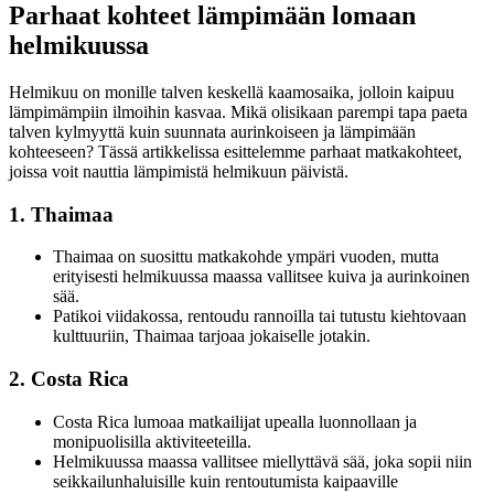
Parhaat kohteet lämpimään lomaan
helmikuussa
Helmikuu on monille talven keskellä kaamosaika, jolloin kaipuu
lämpimämpiin ilmoihin kasvaa. Mikä olisikaan parempi tapa paeta
talven kylmyyttä kuin suunnata aurinkoiseen ja lämpimään
kohteeseen? Tässä artikkelissa esittelemme parhaat matkakohteet,
joissa voit nauttia lämpimistä helmikuun päivistä.
1. Thaimaa
Thaimaa on suosittu matkakohde ympäri vuoden, mutta
erityisesti helmikuussa maassa vallitsee kuiva ja aurinkoinen
sää.
Patikoi viidakossa, rentoudu rannoilla tai tutustu kiehtovaan
kulttuuriin, Thaimaa tarjoaa jokaiselle jotakin.
2. Costa Rica
Costa Rica lumoaa matkailijat upealla luonnollaan ja
monipuolisilla aktiviteeteilla.
Helmikuussa maassa vallitsee miellyttävä sää, joka sopii niin
seikkailunhaluisille kuin rentoutumista kaipaaville