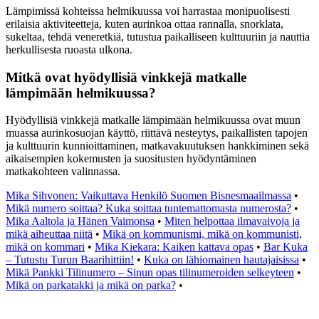
Lämpimissä kohteissa helmikuussa voi harrastaa monipuolisesti
erilaisia aktiviteetteja, kuten aurinkoa ottaa rannalla, snorklata,
sukeltaa, tehdä veneretkiä, tutustua paikalliseen kulttuuriin ja nauttia
herkullisesta ruoasta ulkona.
Mitkä ovat hyödyllisiä vinkkejä matkalle
lämpimään helmikuussa?
Hyödyllisiä vinkkejä matkalle lämpimään helmikuussa ovat muun
muassa aurinkosuojan käyttö, riittävä nesteytys, paikallisten tapojen
ja kulttuurin kunnioittaminen, matkavakuutuksen hankkiminen sekä
aikaisempien kokemusten ja suositusten hyödyntäminen
matkakohteen valinnassa.
Mika Sihvonen: Vaikuttava Henkilö Suomen Bisnesmaailmassa
•
Mikä numero soittaa? Kuka soittaa tuntemattomasta numerosta?
•
Mika Aaltola ja Hänen Vaimonsa
•
Miten helpottaa ilmavaivoja ja
mikä aiheuttaa niitä
•
Mikä on kommunismi, mikä on kommunisti,
mikä on kommari
•
Mika Kiekara: Kaiken kattava opas
•
Bar Kuka
– Tutustu Turun Baarihittiin!
•
Kuka on lähiomainen hautajaisissa
•
Mikä Pankki Tilinumero – Sinun opas tilinumeroiden selkeyteen
•
Mikä on parkatakki ja mikä on parka?
•