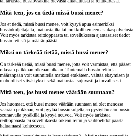
tai tarkistaa bussipysäkillä olevasta aikataulusta ja reittikartasta.
Mitä teen, jos en tiedä missä bussi menee?
Jos et tiedä, missä bussi menee, voit kysyä apua esimerkiksi
bussinkuljettajalta, matkustajilta tai joukkoliikenteen asiakaspalvelusta.
Voit myös tarkistaa reittioppaasta tai sovelluksesta ajantasaiset tiedot
bussin reitistä ja määränpäästä.
Miksi on tärkeää tietää, missä bussi menee?
On tärkeää tietää, missä bussi menee, jotta voit varmistaa, että pääset
oikeaan paikkaan oikeaan aikaan. Tuntemalla bussin reitin ja
määränpään voit suunnitella matkasi etukäteen, välttää eksymisen ja
mahdolliset viivästykset sekä matkustaa sujuvasti ja turvallisesti.
Mitä teen, jos bussi menee väärään suuntaan?
Jos huomaat, että bussi menee väärään suuntaan tai olet menossa
väärään paikkaan, voit pyytää bussinkuljettajaa pysäyttämään bussin
seuraavalla pysäkillä ja kysyä neuvoa. Voit myös tarkistaa
reittioppaasta tai sovelluksesta oikean reitin ja vaihtoehdot päästä
haluamaasi kohteeseen.