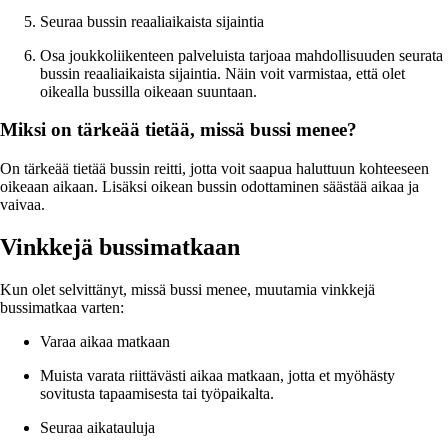
Seuraa bussin reaaliaikaista sijaintia
Osa joukkoliikenteen palveluista tarjoaa mahdollisuuden seurata
bussin reaaliaikaista sijaintia. Näin voit varmistaa, että olet
oikealla bussilla oikeaan suuntaan.
Miksi on tärkeää tietää, missä bussi menee?
On tärkeää tietää bussin reitti, jotta voit saapua haluttuun kohteeseen
oikeaan aikaan. Lisäksi oikean bussin odottaminen säästää aikaa ja
vaivaa.
Vinkkejä bussimatkaan
Kun olet selvittänyt, missä bussi menee, muutamia vinkkejä
bussimatkaa varten:
Varaa aikaa matkaan
Muista varata riittävästi aikaa matkaan, jotta et myöhästy
sovitusta tapaamisesta tai työpaikalta.
Seuraa aikatauluja