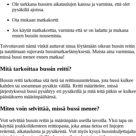
Ole tarkkana bussien aikataulujen kanssa ja varmista, että olet
pysäkillä ajoissa.
Ota mukaan matkakortti
Jos käytät matkakorttia, varmista että se on ladattu ja mukana
ennen bussiin nousemista.
Toivottavasti nämä vinkit auttavat sinua löytämään oikean bussin reitin
ja nauttimaan sujuvasta bussimatkaelämyksestä. Muista aina varmistaa,
missä bussi menee ennen matkaa!
Mitä tarkoittaa bussin reitti?
Bussin reitti tarkoittaa sitä tietä tai reittisuunnitelmaa, jota bussi kulkee
kahden tai useamman pysäkin välillä. Reitti määrittelee, missä
järjestyksessä bussi pysähtyy eri pysäkeillä ja mitä teitä pitkin se kulkee
päästäkseen määränpäähänsä.
Miten voin selvittää, missä bussi menee?
Voit selvittää bussin reitin ja määränpään useilla tavoilla. Yksi tapa on
käyttää joukkoliikenteen reittiopasta, joka antaa tietoa eri linjojen
reiteistä, aikatauluista ja pysäkeistä. Voit myös kysyä bussinkuljettajalta