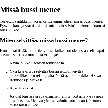
Missä bussi menee
Tervetuloa artikkeliin, jossa käsittelemme aiheen missä bussi menee.
Pysy mukana ja saat tietoa siitä, miten voit selvittää, minne haluamasi
bussi kulkee.
Miten selvittää, missä bussi menee?
Kun haluat tietää, minne tietty bussi kulkee, on olemassa useita tapoja
selvittää se. Tässä muutamia vinkkejä:
Käytä joukkoliikenteen reittioppaita
Yksi kätevä tapa selvittää bussin reitti on käyttää
joukkoliikenteen reittioppaita. Näitä ovat esimerkiksi HSL:n
Reittiopas ja Matka.fi.
Kysy bussikuskilta
Jos olet bussissa ja epävarma sen reitistä, voit aina kysyä apua
bussikuskilta. He ovat yleensä valmiita auttamaan ja kertomaan,
missä bussi kulkee.