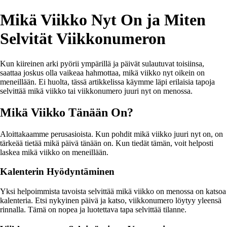
Mikä Viikko Nyt On ja Miten
Selvität Viikkonumeron
Kun kiireinen arki pyörii ympärillä ja päivät sulautuvat toisiinsa,
saattaa joskus olla vaikeaa hahmottaa, mikä viikko nyt oikein on
meneillään. Ei huolta, tässä artikkelissa käymme läpi erilaisia tapoja
selvittää mikä viikko tai viikkonumero juuri nyt on menossa.
Mikä Viikko Tänään On?
Aloittakaamme perusasioista. Kun pohdit mikä viikko juuri nyt on, on
tärkeää tietää mikä päivä tänään on. Kun tiedät tämän, voit helposti
laskea mikä viikko on meneillään.
Kalenterin Hyödyntäminen
Yksi helpoimmista tavoista selvittää mikä viikko on menossa on katsoa
kalenteria. Etsi nykyinen päivä ja katso, viikkonumero löytyy yleensä
rinnalla. Tämä on nopea ja luotettava tapa selvittää tilanne.