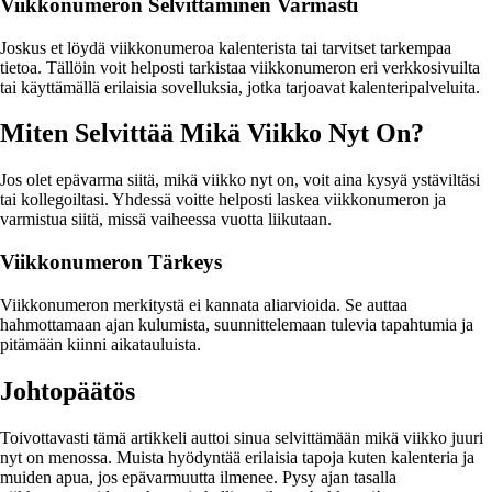
Viikkonumeron Selvittäminen Varmasti
Joskus et löydä viikkonumeroa kalenterista tai tarvitset tarkempaa
tietoa. Tällöin voit helposti tarkistaa viikkonumeron eri verkkosivuilta
tai käyttämällä erilaisia sovelluksia, jotka tarjoavat kalenteripalveluita.
Miten Selvittää Mikä Viikko Nyt On?
Jos olet epävarma siitä, mikä viikko nyt on, voit aina kysyä ystäviltäsi
tai kollegoiltasi. Yhdessä voitte helposti laskea viikkonumeron ja
varmistua siitä, missä vaiheessa vuotta liikutaan.
Viikkonumeron Tärkeys
Viikkonumeron merkitystä ei kannata aliarvioida. Se auttaa
hahmottamaan ajan kulumista, suunnittelemaan tulevia tapahtumia ja
pitämään kiinni aikatauluista.
Johtopäätös
Toivottavasti tämä artikkeli auttoi sinua selvittämään mikä viikko juuri
nyt on menossa. Muista hyödyntää erilaisia tapoja kuten kalenteria ja
muiden apua, jos epävarmuutta ilmenee. Pysy ajan tasalla