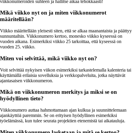
viikkonumeroiden suhteen ja hallitse aikaa tehokkaasti!
Mikä viikko nyt on ja miten viikkonumerot
määritellään?
Viikko määritellään yleisesti siten, että se alkaa maanantaista ja päättyy
sunnuntaihin. Viikkonumero kertoo, monesko viikko kyseessä on
vuoden aikana. Esimerkiksi viikko 25 tarkoittaa, että kyseessä on
vuoden 25. viikko.
Miten voi selvittää, mikä viikko nyt on?
Voit selvittää nykyisen viikon esimerkiksi tarkastelemalla kalenteria tai
käyttämällä erilaisia sovelluksia ja verkkopalveluita, jotka näyttävät
ajantasaisen viikkonumeron.
Mikä on viikkonumeron merkitys ja miksi se on
hyödyllinen tieto?
Viikkonumero auttaa hahmottamaan ajan kulkua ja suunnittelemaan
ajankäyttöä paremmin. Se on erityisen hyödyllinen esimerkiksi
työelämässä, kun tulee seurata projektien etenemistä tai aikatauluja.
Miten viikkonumero lasketaan ja mitä se kertoo?