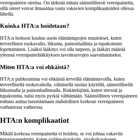
verenpaineen oireina. On tärkeää mitata säännöllisesti verenpainetta,
sillä oireet voivat ilmaantua vasta vakavien komplikaatioiden ollessa
lähellä.
Kuinka HTA:a hoidetaan?
HTA:n hoitoon kuuluu usein elämäntapojen muutokset, kuten
terveellinen ruokavalio, liikunta, painonhallinta ja tupakoinnin
lopettaminen. Lisäksi lääkitys voi olla tarpeen, ja lääkäri määrää
yleensä verenpainelääkityksen tavoitearvojen saavuttamiseksi.
Miten HTA:a voi ehkäistä?
HTA:n puhkeamista voi ehkäistä terveillä elämäntavoilla, kuten
terveellisellä ruokavaliolla, vähäisellä suolan käytöllä, säännöllisellä
liikunnalla ja painonhallinnalla. Riskitekijöitä, kuten stressiä ja
tupakointia, tulisi myös pyrkiä välttämään. Säännöllinen verenpaineen
mittaus auttaa tunnistamaan mahdollisen korkean verenpaineen
varhaisessa vaiheessa.
HTA:n komplikaatiot
Mikäli korkeaa verenpainetta ei hoideta, se voi johtaa vakaviin
terveysongelmiin, kuten sydänsairauksiin, aivohalvaukseen,