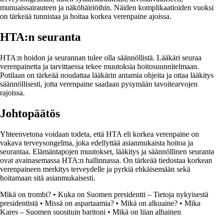
munuaissairauteen ja näköhäiriöihin. Näiden komplikaatioiden vuoksi
on tärkeää tunnistaa ja hoitaa korkea verenpaine ajoissa.
HTA:n seuranta
HTA:n hoidon ja seurannan tulee olla säännöllistä. Lääkäri seuraa
verenpainetta ja tarvittaessa tekee muutoksia hoitosuunnitelmaan.
Potilaan on tärkeää noudattaa lääkärin antamia ohjeita ja ottaa lääkitys
säännöllisesti, jotta verenpaine saadaan pysymään tavoitearvojen
rajoissa.
Johtopäätös
Yhteenvetona voidaan todeta, että HTA eli korkea verenpaine on
vakava terveysongelma, joka edellyttää asianmukaista hoitoa ja
seurantaa. Elämäntapojen muutokset, lääkitys ja säännöllinen seuranta
ovat avainasemassa HTA:n hallinnassa. On tärkeää tiedostaa korkean
verenpaineen merkitys terveydelle ja pyrkiä ehkäisemään sekä
hoitamaan sitä asianmukaisesti.
Mikä on trombi?
•
Kuka on Suomen presidentti – Tietoja nykyisestä
presidentistä
•
Missä on aspartaamia?
•
Mikä on alkuaine?
•
Mika
Kares – Suomen suosituin baritoni
•
Mikä on liian alhainen