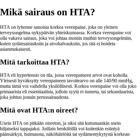
Mikä sairaus on HTA?
HTA on lyhenne sanoista korkea verenpaine, joka on yleinen
terveysongelma nykypäivän yhteiskunnassa. Korkea verenpaine voi
olla vakava sairaus, joka voi johtaa moniin muihin terveysongelmiin,
kuten sydänsairauksiin ja aivohalvauksiin, jos sitä ei hoideta
asianmukaisesti.
Mitä tarkoittaa HTA?
HTA eli hypertensio on tila, jossa verenpaineen arvot ovat koholla.
Yleisesti hyväksytty verenpaineen tavoitearvo on alle 140/90 mmHg,
mutta tämä voi vaihdella yksilöllisesti. Korkea verenpaine voi olla joko
primaarista eli essentiaalista, jolloin syytä ei tunneta, tai sekundaarista,
joka johtuu jostain perussairaudesta.
Mitä ovat HTA:n oireet?
Usein HTA on pitkään oireeton, ja siksi sitä kutsutaankin usein
hiljaiseksi tappajaksi. Joillain henkilöillä voi kuitenkin esiintyä
päänsärkyä, huimausta, näköhäiriöitä tai sydämentykytystä korkean