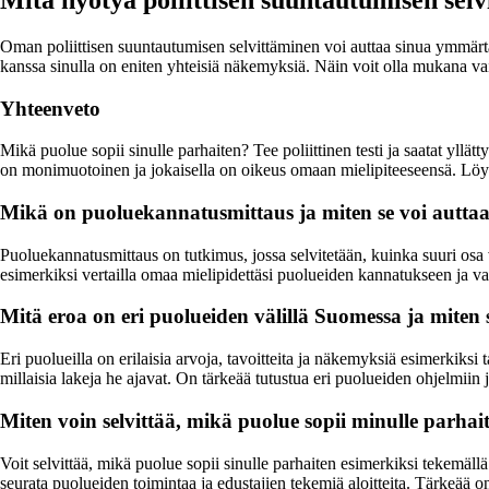
Oman poliittisen suuntautumisen selvittäminen voi auttaa sinua ymmärtäm
kanssa sinulla on eniten yhteisiä näkemyksiä. Näin voit olla mukana vaik
Yhteenveto
Mikä puolue sopii sinulle parhaiten? Tee poliittinen testi ja saatat yllä
on monimuotoinen ja jokaisella on oikeus omaan mielipiteeseensä. Löyd
Mikä on puoluekannatusmittaus ja miten se voi autt
Puoluekannatusmittaus on tutkimus, jossa selvitetään, kuinka suuri osa
esimerkiksi vertailla omaa mielipidettäsi puolueiden kannatukseen ja va
Mitä eroa on eri puolueiden välillä Suomessa ja miten
Eri puolueilla on erilaisia arvoja, tavoitteita ja näkemyksiä esimerkiksi 
millaisia lakeja he ajavat. On tärkeää tutustua eri puolueiden ohjelmiin 
Miten voin selvittää, mikä puolue sopii minulle parhai
Voit selvittää, mikä puolue sopii sinulle parhaiten esimerkiksi tekemällä e
seurata puolueiden toimintaa ja edustajien tekemiä aloitteita. Tärkeää on 