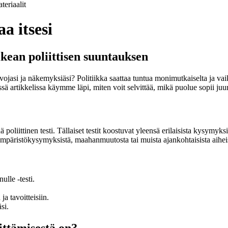
teriaalit
a itsesi
kean poliittisen suuntauksen
ojasi ja näkemyksiäsi? Politiikka saattaa tuntua monimutkaiselta ja vaike
ä artikkelissa käymme läpi, miten voit selvittää, mikä puolue sopii juuri
oliittinen testi. Tällaiset testit koostuvat yleensä erilaisista kysymyk
, ympäristökysymyksistä, maahanmuutosta tai muista ajankohtaisista aihei
ulle -testi.
a tavoitteisiin.
si.
ittämisestä on?