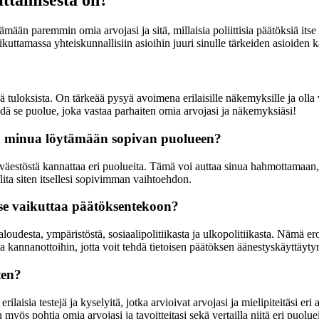
ään paremmin omia arvojasi ja sitä, millaisia poliittisia päätöksiä itse
uttamassa yhteiskunnallisiin asioihin juuri sinulle tärkeiden asioiden k
ttyä tuloksista. On tärkeää pysyä avoimena erilaisille näkemyksille ja ol
ä se puolue, joka vastaa parhaiten omia arvojasi ja näkemyksiäsi!
aa minua löytämään sopivan puolueen?
 väestöstä kannattaa eri puolueita. Tämä voi auttaa sinua hahmottamaan
lita siten itsellesi sopivimman vaihtoehdon.
 se vaikuttaa päätöksentekoon?
taloudesta, ympäristöstä, sosiaalipolitiikasta ja ulkopolitiikasta. Nämä er
ja kannanottoihin, jotta voit tehdä tietoisen päätöksen äänestyskäyttäyty
ten?
rilaisia testejä ja kyselyitä, jotka arvioivat arvojasi ja mielipiteitäsi e
myös pohtia omia arvojasi ja tavoitteitasi sekä vertailla niitä eri puolue