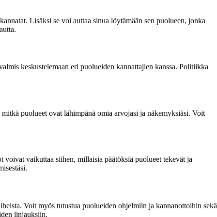
 kannatat. Lisäksi se voi auttaa sinua löytämään sen puolueen, jonka
autta.
la valmis keskustelemaan eri puolueiden kannattajien kanssa. Politiikka
, mitkä puolueet ovat lähimpänä omia arvojasi ja näkemyksiäsi. Voit
ot voivat vaikuttaa siihen, millaisia päätöksiä puolueet tekevät ja
misestäsi.
ri aiheista. Voit myös tutustua puolueiden ohjelmiin ja kannanottoihin sekä
iden linjauksiin.