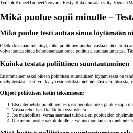
Työkalu
Koneet
Tuotteet
Neuvonta
Eristys
Rakennusalan yritys
Viemäri
Ma
Mikä puolue sopii minulle – Testa
Mikä puolue testi auttaa sinua löytämään oi
Oletko koskaan miettinyt, mikä poliittinen puolue vastaa eniten omia arv
voivat auttaa sinua hahmottamaan omaa poliittista suuntautumistasi. Täss
Kuinka testata poliittinen suuntautuminen
Ensimmäinen askel oikean poliittisen suuntauksen löytämisessä on tehdä p
mielipiteistäsi. Testi voi kysyä esimerkiksi mielipidettäsi verotuksesta
Ohjeet poliittisen testin tekemiseen:
Etsi internetistä poliittinen testi, esimerkiksi mikä puolue sopii min
Vastaa rehellisesti kaikkiin kysymyksiin.
Jos mahdollista, vertaa saamiasi tuloksia eri puolueiden ohjelmiin j
Ole avoin uusille näkökulmille ja valmis muuttamaan mielipidettä
Mitä hyötyä poliittisen suuntautumisen selv