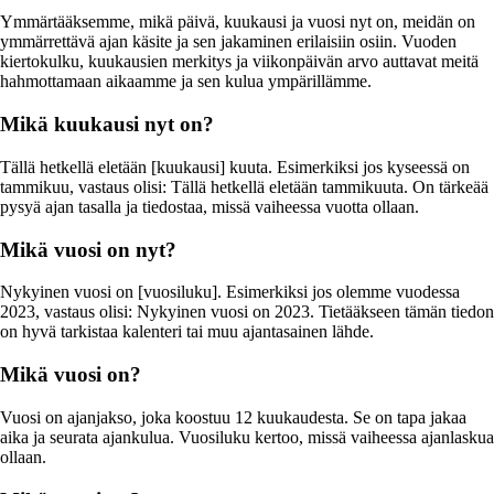
Ymmärtääksemme, mikä päivä, kuukausi ja vuosi nyt on, meidän on
ymmärrettävä ajan käsite ja sen jakaminen erilaisiin osiin. Vuoden
kiertokulku, kuukausien merkitys ja viikonpäivän arvo auttavat meitä
hahmottamaan aikaamme ja sen kulua ympärillämme.
Mikä kuukausi nyt on?
Tällä hetkellä eletään [kuukausi] kuuta. Esimerkiksi jos kyseessä on
tammikuu, vastaus olisi: Tällä hetkellä eletään tammikuuta. On tärkeää
pysyä ajan tasalla ja tiedostaa, missä vaiheessa vuotta ollaan.
Mikä vuosi on nyt?
Nykyinen vuosi on [vuosiluku]. Esimerkiksi jos olemme vuodessa
2023, vastaus olisi: Nykyinen vuosi on 2023. Tietääkseen tämän tiedon
on hyvä tarkistaa kalenteri tai muu ajantasainen lähde.
Mikä vuosi on?
Vuosi on ajanjakso, joka koostuu 12 kuukaudesta. Se on tapa jakaa
aika ja seurata ajankulua. Vuosiluku kertoo, missä vaiheessa ajanlaskua
ollaan.