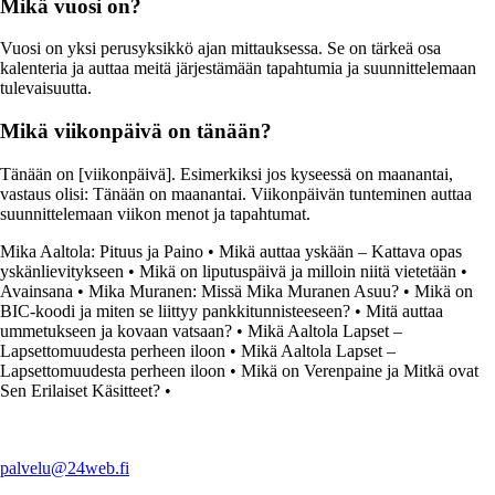
Mikä vuosi on?
Vuosi on yksi perusyksikkö ajan mittauksessa. Se on tärkeä osa
kalenteria ja auttaa meitä järjestämään tapahtumia ja suunnittelemaan
tulevaisuutta.
Mikä viikonpäivä on tänään?
Tänään on [viikonpäivä]. Esimerkiksi jos kyseessä on maanantai,
vastaus olisi: Tänään on maanantai. Viikonpäivän tunteminen auttaa
suunnittelemaan viikon menot ja tapahtumat.
Mika Aaltola: Pituus ja Paino
•
Mikä auttaa yskään – Kattava opas
yskänlievitykseen
•
Mikä on liputuspäivä ja milloin niitä vietetään
•
Avainsana
•
Mika Muranen: Missä Mika Muranen Asuu?
•
Mikä on
BIC-koodi ja miten se liittyy pankkitunnisteeseen?
•
Mitä auttaa
ummetukseen ja kovaan vatsaan?
•
Mikä Aaltola Lapset –
Lapsettomuudesta perheen iloon
•
Mikä Aaltola Lapset –
Lapsettomuudesta perheen iloon
•
Mikä on Verenpaine ja Mitkä ovat
Sen Erilaiset Käsitteet?
•
palvelu@24web.fi