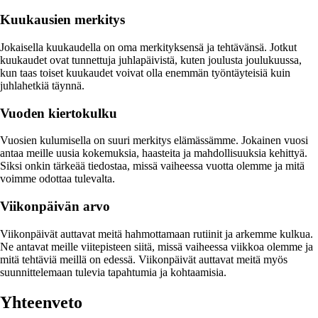
Kuukausien merkitys
Jokaisella kuukaudella on oma merkityksensä ja tehtävänsä. Jotkut
kuukaudet ovat tunnettuja juhlapäivistä, kuten joulusta joulukuussa,
kun taas toiset kuukaudet voivat olla enemmän työntäyteisiä kuin
juhlahetkiä täynnä.
Vuoden kiertokulku
Vuosien kulumisella on suuri merkitys elämässämme. Jokainen vuosi
antaa meille uusia kokemuksia, haasteita ja mahdollisuuksia kehittyä.
Siksi onkin tärkeää tiedostaa, missä vaiheessa vuotta olemme ja mitä
voimme odottaa tulevalta.
Viikonpäivän arvo
Viikonpäivät auttavat meitä hahmottamaan rutiinit ja arkemme kulkua.
Ne antavat meille viitepisteen siitä, missä vaiheessa viikkoa olemme ja
mitä tehtäviä meillä on edessä. Viikonpäivät auttavat meitä myös
suunnittelemaan tulevia tapahtumia ja kohtaamisia.
Yhteenveto