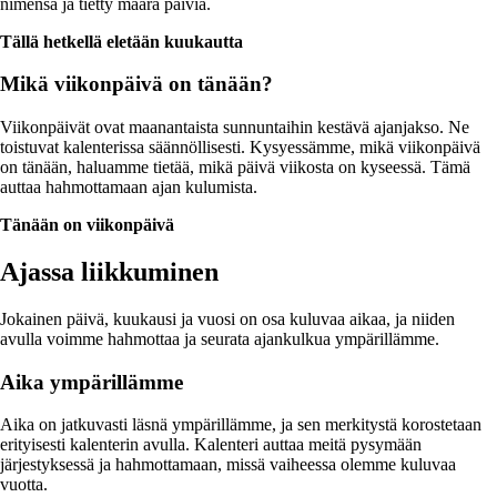
nimensä ja tietty määrä päiviä.
Tällä hetkellä eletään kuukautta
Mikä viikonpäivä on tänään?
Viikonpäivät ovat maanantaista sunnuntaihin kestävä ajanjakso. Ne
toistuvat kalenterissa säännöllisesti. Kysyessämme, mikä viikonpäivä
on tänään, haluamme tietää, mikä päivä viikosta on kyseessä. Tämä
auttaa hahmottamaan ajan kulumista.
Tänään on viikonpäivä
Ajassa liikkuminen
Jokainen päivä, kuukausi ja vuosi on osa kuluvaa aikaa, ja niiden
avulla voimme hahmottaa ja seurata ajankulkua ympärillämme.
Aika ympärillämme
Aika on jatkuvasti läsnä ympärillämme, ja sen merkitystä korostetaan
erityisesti kalenterin avulla. Kalenteri auttaa meitä pysymään
järjestyksessä ja hahmottamaan, missä vaiheessa olemme kuluvaa
vuotta.