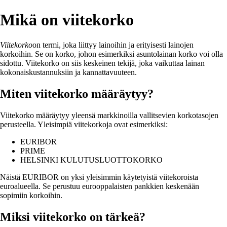
Mikä on viitekorko
Viitekorko
on termi, joka liittyy lainoihin ja erityisesti lainojen
korkoihin. Se on korko, johon esimerkiksi asuntolainan korko voi olla
sidottu. Viitekorko on siis keskeinen tekijä, joka vaikuttaa lainan
kokonaiskustannuksiin ja kannattavuuteen.
Miten viitekorko määräytyy?
Viitekorko määräytyy yleensä markkinoilla vallitsevien korkotasojen
perusteella. Yleisimpiä viitekorkoja ovat esimerkiksi:
EURIBOR
PRIME
HELSINKI KULUTUSLUOTTOKORKO
Näistä EURIBOR on yksi yleisimmin käytetyistä viitekoroista
euroalueella. Se perustuu eurooppalaisten pankkien keskenään
sopimiin korkoihin.
Miksi viitekorko on tärkeä?