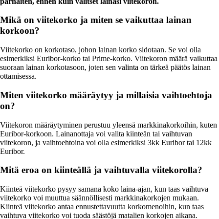
parhaiten, ennen kuin valitset lainasi viitekoron.
Mikä on viitekorko ja miten se vaikuttaa lainan
korkoon?
Viitekorko on korkotaso, johon lainan korko sidotaan. Se voi olla
esimerkiksi Euribor-korko tai Prime-korko. Viitekoron määrä vaikuttaa
suoraan lainan korkotasoon, joten sen valinta on tärkeä päätös lainan
ottamisessa.
Miten viitekorko määräytyy ja millaisia vaihtoehtoja
on?
Viitekoron määräytyminen perustuu yleensä markkinakorkoihin, kuten
Euribor-korkoon. Lainanottaja voi valita kiinteän tai vaihtuvan
viitekoron, ja vaihtoehtoina voi olla esimerkiksi 3kk Euribor tai 12kk
Euribor.
Mitä eroa on kiinteällä ja vaihtuvalla viitekorolla?
Kiinteä viitekorko pysyy samana koko laina-ajan, kun taas vaihtuva
viitekorko voi muuttua säännöllisesti markkinakorkojen mukaan.
Kiinteä viitekorko antaa ennustettavuutta korkomenoihin, kun taas
vaihtuva viitekorko voi tuoda säästöjä matalien korkojen aikana.