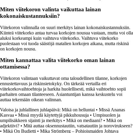
Miten viitekoron valinta vaikuttaa lainan
kokonaiskustannuksiin?
Viitekoron valinnalla on suuri merkitys lainan kokonaiskustannuksiin.
Kiinteä viitekorko antaa turvaa korkojen nousua vastaan, mutta voi olla
aluksi korkeampi kuin vaihtuva viitekorko. Vaihtuva viitekorko
puolestaan voi tuoda säästöjä matalien korkojen aikana, mutta riskinä
on korkojen nousu.
Miten kannattaa valita viitekorko oman lainan
ottamisessa?
Viitekoron valintaan vaikuttavat oma taloudellinen tilanne, korkojen
ennustettavuus ja riskinsietokyky. On tärkeää vertailla eri
viitekorkovaihtoehtoja ja harkita huolellisesti, mikä vaihtoehto sopii
parhaiten omaan tilanteeseen. Asiantuntijan kanssa keskustelu voi
auttaa tekemään oikean valinnan.
Valoisa ja juhlallinen juhlapäivä: Mikä on helluntai
•
Missä Ananas
Kasvaa
•
Missä myydä käytettyjä pikkuhousuja
•
Umpisuolen ja
umpilisäkkeen sijainti ja merkitys
•
Mikä on mediaani?
•
Mikä on
adjektiivi?
•
Mitä auttaa oksennustautiin, vatsatautiin ja norovirukseen?
•
Mikä On Budjetti
•
Mika Strömberg – Pohjoismaiden Johtava