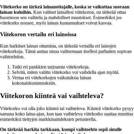
Viitekorko on tärkeä lainanottajalle, koska se vaikuttaa suoraan
lainan kuluihin.
Kun valitset lainallesi viitekoron, on tärkeää ottaa
huomioon sen vaihtelu ja mahdolliset muutokset. Esimerkiksi jos
viitekorko nousee, myös lainan kustannukset voivat kasvaa.
Viitekoron vertailu eri lainoissa
Kun harkitset lainan ottamista, on tärkeää vertailla eri lainojen
viitekorkoja. Tämä auttaa sinua valitsemaan itsellesi parhaiten sopivan
vaihtoehdon.
Tutki eri pankkien tarjoamia viitekorkoja.
Selvitä, miten valittu viitekorko voi vaihdella ajan myötä.
Vertaa eri viitekorkojen vaikutuksia lainan
kokonaiskustannuksiin.
Viitekoron kiinteä vai vaihteleva?
Viitekorko voi olla joko kiinteä tai vaihteleva. Kiinteä viitekorko pysyy
samana koko laina-ajan, kun taas vaihteleva viitekorko saattaa muuttua
esimerkiksi tiettyjen markkinaindeksien perusteella.
On tärkeää harkita tarkkaan, kumpi vaihtoehto sopii sinulle