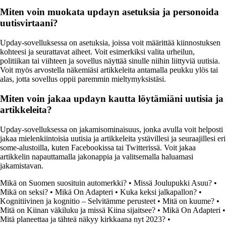
Miten voin muokata updayn asetuksia ja personoida
uutisvirtaani?
Upday-sovelluksessa on asetuksia, joissa voit määrittää kiinnostuksen
kohteesi ja seurattavat aiheet. Voit esimerkiksi valita urheilun,
politiikan tai viihteen ja sovellus näyttää sinulle niihin liittyviä uutisia.
Voit myös arvostella näkemiäsi artikkeleita antamalla peukku ylös tai
alas, jotta sovellus oppii paremmin mieltymyksistäsi.
Miten voin jakaa updayn kautta löytämiäni uutisia ja
artikkeleita?
Upday-sovelluksessa on jakamisominaisuus, jonka avulla voit helposti
jakaa mielenkiintoisia uutisia ja artikkeleita ystävillesi ja seuraajillesi eri
some-alustoilla, kuten Facebookissa tai Twitterissä. Voit jakaa
artikkelin napauttamalla jakonappia ja valitsemalla haluamasi
jakamistavan.
Mikä on Suomen suosituin automerkki?
•
Missä Joulupukki Asuu?
•
Mikä on seksi?
•
Mikä On Adapteri
•
Kuka keksi jalkapallon?
•
Kognitiivinen ja kognitio – Selvitämme perusteet
•
Mitä on kuume?
•
Mitä on Kiinan väkiluku ja missä Kiina sijaitsee?
•
Mikä On Adapteri
•
Mitä planeettaa ja tähteä näkyy kirkkaana nyt 2023?
•