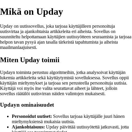
Mikä on Upday
Upday on uutissovellus, joka tarjoaa käyttäjilleen personoituja
uutisvirtaa ja ajankohtaisia artikkeleita eri aiheista. Sovellus on
suunniteltu helpottamaan käyttäjien uutissyötteen seuraamista ja tarjoaa
helpon tavan pysyä ajan tasalla tärkeistä tapahtumista ja aiheista
maailmanlaajuisesti.
Miten Upday toimii
Updayn toiminta perustuu algoritmeihin, jotka analysoivat käyttäjän
lukemia artikkeleita sekä käyttäytymistä sovelluksessa. Sovellus oppii
käyttäjän mieltymykset ja tarjoaa sen perusteella personoituja uutisia.
Käyttäjä voi myös itse valita seurattavat aiheet ja lähteet, jolloin
sovellus räätälöi uutisvirran näiden valintojen mukaisesti.
Updayn ominaisuudet
Personoidut uutiset:
Sovellus tarjoaa käyttäjälle juuri hänen
mieltymyksiensä mukaisia uutisia.
Ajankohtaisuus:
Upday päivittää uutissyötettä jatkuvasti, jotta