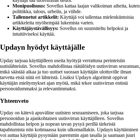
käyttäjä saa tuoreimmat tiedot.
Monipuolisuus:
Sovellus kattaa laajan valikoiman aiheita, kuten
politiikka, talous, urheilu, ja viihde.
Tallennetut artikkelit:
Käyttäjä voi tallentaa mielenkiintoisia
artikkeleita myöhempää lukemista varten.
Käyttäjäystävällisyys:
Sovellus on suunniteltu helpoksi ja
intuitiiviseksi käyttää.
Updayn hyödyt käyttäjälle
Upday tarjoaa käyttäjilleen useita hyötyjä verrattuna perinteisiin
uutislähteisiin. Sovellus mahdollistaa räätälöidyn uutisvirran seurannan,
mikä säästää aikaa ja tuo uutiset suoraan käyttäjän ulottuville ilman
tarvetta etsiä niitä eri lähteistä. Lisäksi Updayn algoritmit oppivat
käyttäjän mieltymykset ajan myötä, mikä tekee uutisvirran entistä
personoidummaksi ja relevantimmaksi.
Yhteenveto
Upday on kätevä apuväline uutisten seuraamiseen, joka tarjoaa
personoidun ja ajankohtaisen uutisvirran käyttäjilleen. Sovellus
mahdollistaa helpon ja nopean tavan pysyä perillä tärkeistä
tapahtumista niin kotimaassa kuin ulkomaillakin. Updayn käyttäminen
voi auttaa käyttäjiä pysymään paremmin ajan tasalla ja saamaan juuri