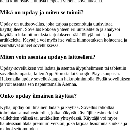
heitä kiinnostavia uutisia helposti yhdellä sovelluksella.
Mikä on upday ja miten se toimii?
Upday on uutissovellus, joka tarjoaa personoituja uutisvirtaa
käyttäjilleen. Sovellus kokoaa yhteen eri uutislähteitä ja analysoi
käyttäjän lukutottumuksia tarjotakseen räätälöityjä uutisia ja
artikkeleita. Käyttäjä voi myös itse valita kiinnostuksen kohteensa ja
seurattavat aiheet sovelluksessa.
Miten voin asentaa updayn laitteelleni?
Upday-sovelluksen voi ladata ja asentaa älypuhelimeen tai tablettiin
sovelluskaupasta, kuten App Storesta tai Google Play -kaupasta.
Hakemalla upday sovelluskaupan hakutoiminnolla löydät sovelluksen
ja voit asentaa sen napauttamalla Asenna.
Onko upday ilmainen käyttää?
Kyllä, upday on ilmainen ladata ja käyttää. Sovellus rahoittaa
toimintansa mainostuloilla, jotka näkyvät käyttäjille esimerkiksi
välilehtien välissä tai artikkelien yhteydessä. Käyttäjä voi myös
halutessaan tilata premium-version, joka tarjoaa lisäominaisuuksia ja
mainoksettomuuden.