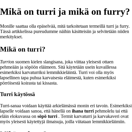
Mikä on turri ja mikä on furry?
Monille saattaa olla epäselvää, mitä tarkoitetaan termeillä turri ja furry.
Tässä artikkelissa pureudumme näihin käsitteisiin ja selvitetään niiden
merkitykset.
Mikä on turri?
Turri
on suomen kielen slangisana, joka viittaa yleisesti ottaen
pehmeään ja söpöön eläimeen. Sitä käytetään usein kuvaillessa
esimerkiksi karvaturriksi lemmikkieläintä. Turri voi olla myös
lapsellinen tapa puhua karvaisesta eläimestä, kuten esimerkiksi
pörröisestä koirasta tai kissasta.
Turri käytössä
Turri-sanaa voidaan käyttää arkielämässä monin eri tavoin. Esimerkiksi
lapselle voidaan sanoa, että hänellä on
ihana turri
pehmolelu tai että
eläin elokuvassa on
söpö turri
. Termit karvaturri ja karvakaveri ovat
myös yleisesti käytettyjä ilmaisuja, joilla viitataan lemmikkieläimiin.