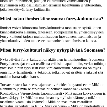
luomisen, piirtämisen, pukujen eli fursuitien valmistamisen ja
käyttämisen sekä osallistumisen erilaisiin tapahtumiin ja yhteisöihin,
jotka keskittyvät furry-kulttuuriin.
Miksi jotkut ihmiset kiinnostuvat furry-kulttuurista?
Ihmiset voivat kiinnostua furry-kulttuurista monista eri syistä, kuten
kiinnostuksesta eläimiin, taiteeseen, roolipeleihin tai yhteisöllisyyteen.
Furry-kulttuuri tarjoaa mahdollisuuden luovuuteen, itseilmaisuun ja
yhteenkuuluvuuden tunteeseen samanhenkisten ihmisten kanssa.
Miten furry-kulttuuri näkyy nykypäivänä Suomessa?
Nykypäivänä furry-kulttuuri on aktiivinen ja monipuolinen Suomessa.
Furry-harrastajat voivat osallistua erilaisiin tapahtumiin, verkostoihin ja
yhteisöihin niin fyysisesti kuin virtuaalisestikin. Suomessa on myös
omia furry-taiteilijoita ja -tekijöitä, jotka luovat sisältöä ja jakavat sitä
muiden harrastajien kanssa.
Turvavarusteet kaarteessa ajamisen virheiden korjaamiseen
•
Mikä on
alanumero ja mitä se tarkoittaa puhelimen kannalta?
•
Miten
Kontrolloida Verensokeria Luonnollisesti
•
Mitä auttaa korvakipuun ja
korvasärkyyn?
•
Mikä on maailman myrkyllisin käärme ja mikä on
maailman vaarallisin käärme?
•
Mikä on maailman vaarallisin
harrastus, urheilulaji ja laji?
•
Mikä on Vape?
•
Mikä on huolestuttava