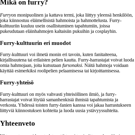
Mikä on furry?
Furry
on monipuolinen ja kattava termi, joka liittyy yleensä henkilöön,
joka kiinnostuu eläimellisistä hahmoista ja hahmottelusta. Furry-
kulttuuriin kuuluu usein osallistuminen tapahtumiin, joissa
pukeudutaan eläinhahmojen kaltaisiin pukuihin ja cosplayhin.
Furry-kulttuurin eri muodot
Furry-kulttuuri voi ilmetä monin eri tavoin, kuten fanitaiteena,
kirjallisuutena tai erilaisten pelien kautta. Furry-harrastajat voivat luoda
omia hahmojaan, joita kutsutaan
fursonaksi
. Näitä hahmoja voidaan
käyttää esimerkiksi roolipelien pelaamisessa tai kirjoittamisessa.
Furry-yhteisö
Furry-kulttuuri on myös vahvasti yhteisöllinen ilmiö, ja furry-
harrastajat voivat löytää samanhenkisiä ihmisiä tapahtumista ja
verkosta. Yhdessä toisten furry-fanien kanssa voi jakaa harrastukseen
liittyviä kiinnostuksen kohteita ja luoda uusia ystävyyssuhteita.
Yhteenveto