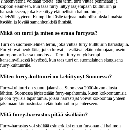
Yhteenvetona voidaan todeta, että termi turri viittaa pehmeään ja
söpöön eläimeen, kun taas furry liittyy laajempaan kulttuuriin ja
harrastukseen, joka keskittyy eläimellisiin hahmoihin ja
yhteisöllisyyteen. Kumpikin käsite tarjoaa mahdollisuuksia ilmaista
itseään ja löytää samanhenkisiä ihmisiä.
Mikä on turri ja miten se eroaa furrysta?
Turri on suomenkielinen termi, joka viittaa furry-kulttuurin harrastajiin.
Furryt ovat henkilöitä, jotka luovat ja esittävät eläinhahmojaan, usein
antropomorfisessa muodossa. Termi furry on yleisempi
kansainvälisessä käytössä, kun taas turri on suomalainen slangisana
furry-kulttuurille.
Miten furry-kulttuuri on kehittynyt Suomessa?
Furry-kulttuuri on saanut jalansijaa Suomessa 2000-luvun alusta
lähtien. Suomessa järjestetään furry-tapahtumia, kuten kokoontumisia
ja con-tyylisiä tapahtumia, joissa harrastajat voivat kokoontua yhteen
jakamaan kiinnostustaan eläinhahmoihin ja taiteeseen.
Mitä furry-harrastus pitää sisällään?
Furry-harrastus voi sisältää esimerkiksi oman fursonan eli hahmon