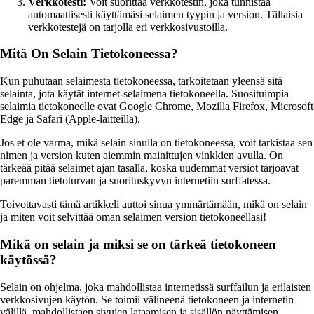
Verkkotesti:
Voit suorittaa verkkotestin, joka tunnistaa
automaattisesti käyttämäsi selaimen tyypin ja version. Tällaisia
verkkotestejä on tarjolla eri verkkosivustoilla.
Mitä On Selain Tietokoneessa?
Kun puhutaan selaimesta tietokoneessa, tarkoitetaan yleensä sitä
selainta, jota käytät internet-selaimena tietokoneella. Suosituimpia
selaimia tietokoneelle ovat Google Chrome, Mozilla Firefox, Microsoft
Edge ja Safari (Apple-laitteilla).
Jos et ole varma, mikä selain sinulla on tietokoneessa, voit tarkistaa sen
nimen ja version kuten aiemmin mainittujen vinkkien avulla. On
tärkeää pitää selaimet ajan tasalla, koska uudemmat versiot tarjoavat
paremman tietoturvan ja suorituskyvyn internetiin surffatessa.
Toivottavasti tämä artikkeli auttoi sinua ymmärtämään, mikä on selain
ja miten voit selvittää oman selaimen version tietokoneellasi!
Mikä on selain ja miksi se on tärkeä tietokoneen
käytössä?
Selain on ohjelma, joka mahdollistaa internetissä surffailun ja erilaisten
verkkosivujen käytön. Se toimii välineenä tietokoneen ja internetin
välillä, mahdollistaen sivujen lataamisen ja sisällön näyttämisen