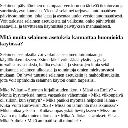
Selaimen päivittäminen uusimpaan versioon on tärkeää tietoturvan ja
suorituskyvyn kannalta. Yleensä selaimet tarjoavat automaattisen
päivitystoiminnon, joka lataa ja asentaa uudet versiot automaattisesti.
Voit tarkistaa selaimen asetuksista tai valikosta, onko päivityksiä
saatavilla, ja tarvittaessa käynnistää päivityksen manuaalisesti.
Mitä muita selaimen asetuksia kannattaa huomioida
käytössä?
Selaimen asetuksilla voi vaikuttaa selaimen toimintaan ja
käyttökokemukseen. Esimerkiksi voit säätää yksityisyys- ja
turvallisuusasetuksia, hallita evästeitä ja sivustojen lupia sekä
mukauttaa selaimen ulkoasua ja toimintoja omien mieltymystesi
mukaan. On hyvä tutustua selaimen asetuksiin ja mahdollisuuksiin,
jotta voit optimoida selaimen käytön omiin tarpeisiisi.
Mika Waltari – Suomen kirjallisuuden ikoni
•
Missä on Emily? –
Monia kysymyksiä, mutta vastauksia vähemmän
•
Mikä viikonpäivä
oli silloin, kun synnyit?
•
Mikä pankki myöntää helpoiten lainaa
•
Kuka Voitti Euroviisut 2023
•
Missä on lämmintä maaliskuussa?
•
Mikä auttaa yskään – Kattava opas yskänlievitykseen
•
Missä on –
Avain matkalla tuntemattomaan
•
Mika Aaltolan sisarukset: Elisa ja
Mika Aaltola
•
Mikä ammatti sopii minulle?
•