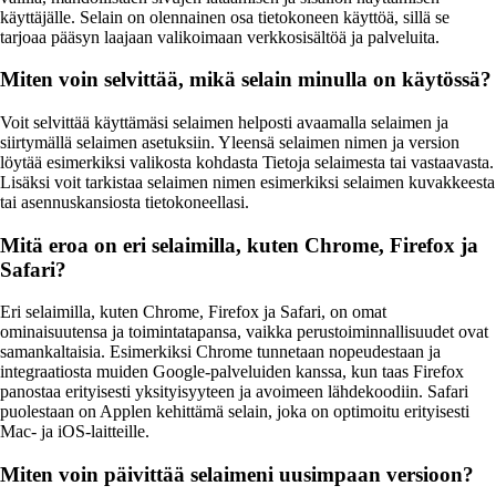
käyttäjälle. Selain on olennainen osa tietokoneen käyttöä, sillä se
tarjoaa pääsyn laajaan valikoimaan verkkosisältöä ja palveluita.
Miten voin selvittää, mikä selain minulla on käytössä?
Voit selvittää käyttämäsi selaimen helposti avaamalla selaimen ja
siirtymällä selaimen asetuksiin. Yleensä selaimen nimen ja version
löytää esimerkiksi valikosta kohdasta Tietoja selaimesta tai vastaavasta.
Lisäksi voit tarkistaa selaimen nimen esimerkiksi selaimen kuvakkeesta
tai asennuskansiosta tietokoneellasi.
Mitä eroa on eri selaimilla, kuten Chrome, Firefox ja
Safari?
Eri selaimilla, kuten Chrome, Firefox ja Safari, on omat
ominaisuutensa ja toimintatapansa, vaikka perustoiminnallisuudet ovat
samankaltaisia. Esimerkiksi Chrome tunnetaan nopeudestaan ja
integraatiosta muiden Google-palveluiden kanssa, kun taas Firefox
panostaa erityisesti yksityisyyteen ja avoimeen lähdekoodiin. Safari
puolestaan on Applen kehittämä selain, joka on optimoitu erityisesti
Mac- ja iOS-laitteille.
Miten voin päivittää selaimeni uusimpaan versioon?