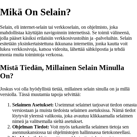
Mikä On Selain?
Selain, eli internet-selain tai verkkoselain, on ohjelmisto, joka
mahdollistaa käyttäjän navigoinnin internetissä. Se toimii välineenä,
jolla pääset käsiksi erilaisiin verkkosivustoihin ja -palveluihin. Selain
esitetään yksinkertaistettuna ikkunana internetiin, jonka kautta voit
lukea verkkosivuja, katsoa videoita, lähettää sähköpostia ja tehdä
monia muita toimintoja verkossa.
Mistä Tiedän, Millainen Selain Minulla
On?
Joskus voi olla hyödyllistä tietää, millainen selain sinulla on ja millä
versiolla. Tässä muutamia tapoja selvittää:
Selaimen Asetukset:
Useimmat selaimet tarjoavat tiedon omasta
versiostaan ja muista tiedoista selaimen asetuksissa. Nämä tiedot
löytyvät yleensä valikosta, joka avautuu klikkaamalla selaimen
nimeä ja valitsemalla sieltä asetukset.
Ohjelman Tiedot:
Voit myös tarkastella selaimen tietoja sen
asennuskansiossa tai ohjelmistojen hallinnassa tietokoneellasi.