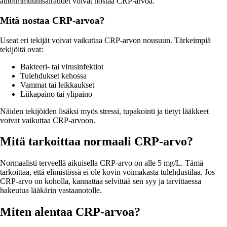
autoimmuunisairaudet voivat nostaa CRP-arvoa.
Mitä nostaa CRP-arvoa?
Useat eri tekijät voivat vaikuttaa CRP-arvon nousuun. Tärkeimpiä
tekijöitä ovat:
Bakteeri- tai virusinfektiot
Tulehdukset kehossa
Vammat tai leikkaukset
Liikapaino tai ylipaino
Näiden tekijöiden lisäksi myös stressi, tupakointi ja tietyt lääkkeet
voivat vaikuttaa CRP-arvoon.
Mitä tarkoittaa normaali CRP-arvo?
Normaalisti terveellä aikuisella CRP-arvo on alle 5 mg/L. Tämä
tarkoittaa, että elimistössä ei ole kovin voimakasta tulehdustilaa. Jos
CRP-arvo on koholla, kannattaa selvittää sen syy ja tarvittaessa
hakeutua lääkärin vastaanotolle.
Miten alentaa CRP-arvoa?