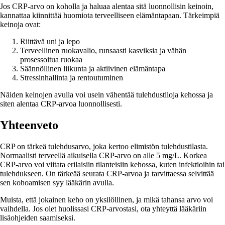
Jos CRP-arvo on koholla ja haluaa alentaa sitä luonnollisin keinoin,
kannattaa kiinnittää huomiota terveelliseen elämäntapaan. Tärkeimpiä
keinoja ovat:
Riittävä uni ja lepo
Terveellinen ruokavalio, runsaasti kasviksia ja vähän
prosessoitua ruokaa
Säännöllinen liikunta ja aktiivinen elämäntapa
Stressinhallinta ja rentoutuminen
Näiden keinojen avulla voi usein vähentää tulehdustiloja kehossa ja
siten alentaa CRP-arvoa luonnollisesti.
Yhteenveto
CRP on tärkeä tulehdusarvo, joka kertoo elimistön tulehdustilasta.
Normaalisti terveellä aikuisella CRP-arvo on alle 5 mg/L. Korkea
CRP-arvo voi viitata erilaisiin tilanteisiin kehossa, kuten infektioihin tai
tulehdukseen. On tärkeää seurata CRP-arvoa ja tarvittaessa selvittää
sen kohoamisen syy lääkärin avulla.
Muista, että jokainen keho on yksilöllinen, ja mikä tahansa arvo voi
vaihdella. Jos olet huolissasi CRP-arvostasi, ota yhteyttä lääkäriin
lisäohjeiden saamiseksi.