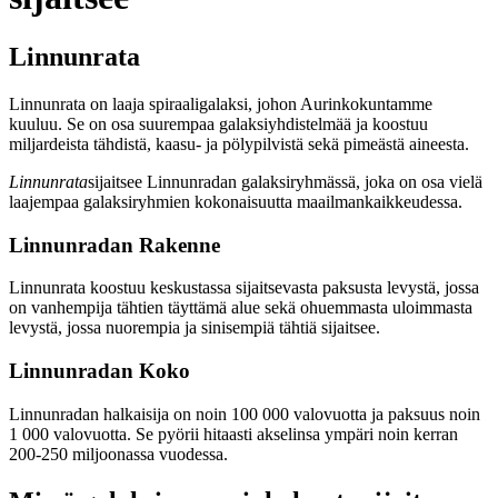
Linnunrata
Linnunrata on laaja spiraaligalaksi, johon Aurinkokuntamme
kuuluu. Se on osa suurempaa galaksiyhdistelmää ja koostuu
miljardeista tähdistä, kaasu- ja pölypilvistä sekä pimeästä aineesta.
Linnunrata
sijaitsee Linnunradan galaksiryhmässä, joka on osa vielä
laajempaa galaksiryhmien kokonaisuutta maailmankaikkeudessa.
Linnunradan Rakenne
Linnunrata koostuu keskustassa sijaitsevasta paksusta levystä, jossa
on vanhempija tähtien täyttämä alue sekä ohuemmasta uloimmasta
levystä, jossa nuorempia ja sinisempiä tähtiä sijaitsee.
Linnunradan Koko
Linnunradan halkaisija on noin 100 000 valovuotta ja paksuus noin
1 000 valovuotta. Se pyörii hitaasti akselinsa ympäri noin kerran
200-250 miljoonassa vuodessa.