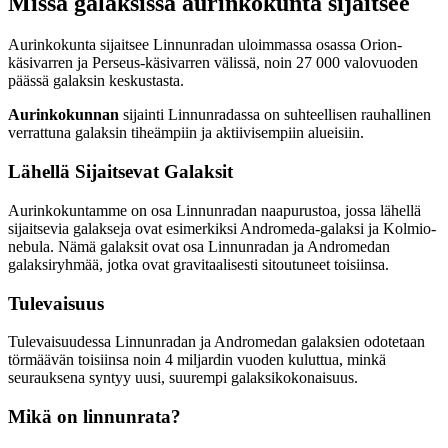
Missä galaksissa aurinkokunta sijaitsee
Aurinkokunta sijaitsee Linnunradan uloimmassa osassa Orion-
käsivarren ja Perseus-käsivarren välissä, noin 27 000 valovuoden
päässä galaksin keskustasta.
Aurinkokunnan
sijainti Linnunradassa on suhteellisen rauhallinen
verrattuna galaksin tiheämpiin ja aktiivisempiin alueisiin.
Lähellä Sijaitsevat Galaksit
Aurinkokuntamme on osa Linnunradan naapurustoa, jossa lähellä
sijaitsevia galakseja ovat esimerkiksi Andromeda-galaksi ja Kolmio-
nebula. Nämä galaksit ovat osa Linnunradan ja Andromedan
galaksiryhmää, jotka ovat gravitaalisesti sitoutuneet toisiinsa.
Tulevaisuus
Tulevaisuudessa Linnunradan ja Andromedan galaksien odotetaan
törmäävän toisiinsa noin 4 miljardin vuoden kuluttua, minkä
seurauksena syntyy uusi, suurempi galaksikokonaisuus.
Mikä on linnunrata?