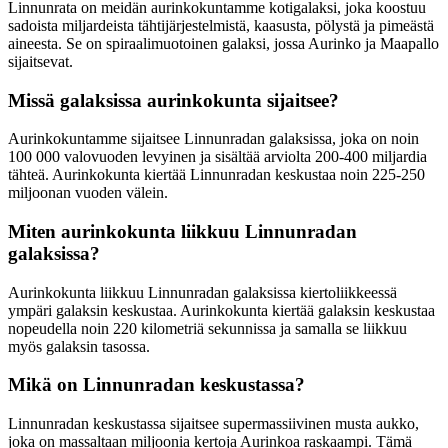
Linnunrata on meidän aurinkokuntamme kotigalaksi, joka koostuu
sadoista miljardeista tähtijärjestelmistä, kaasusta, pölystä ja pimeästä
aineesta. Se on spiraalimuotoinen galaksi, jossa Aurinko ja Maapallo
sijaitsevat.
Missä galaksissa aurinkokunta sijaitsee?
Aurinkokuntamme sijaitsee Linnunradan galaksissa, joka on noin
100 000 valovuoden levyinen ja sisältää arviolta 200-400 miljardia
tähteä. Aurinkokunta kiertää Linnunradan keskustaa noin 225-250
miljoonan vuoden välein.
Miten aurinkokunta liikkuu Linnunradan
galaksissa?
Aurinkokunta liikkuu Linnunradan galaksissa kiertoliikkeessä
ympäri galaksin keskustaa. Aurinkokunta kiertää galaksin keskustaa
nopeudella noin 220 kilometriä sekunnissa ja samalla se liikkuu
myös galaksin tasossa.
Mikä on Linnunradan keskustassa?
Linnunradan keskustassa sijaitsee supermassiivinen musta aukko,
joka on massaltaan miljoonia kertoja Aurinkoa raskaampi. Tämä