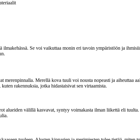
teriaalit
ä ilmakehässä. Se voi vaikuttaa monin eri tavoin ympäristöön ja ihmisiin.
un.
t merenpinnalla. Merellä kova tuuli voi nousta nopeasti ja aiheuttaa aal
 kuten rakennuksia, jotka hidastaisivat sen virtaamista.
alueiden välillä kasvavat, syntyy voimakasta ilman liikettä eli tuulta.
lia.
kaaseen tuuleen. Alusten kipparien ja merimiesten tulee tietää, miten to