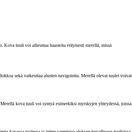
 Kova tuuli voi aiheuttaa haasteita erityisesti merellä, missä
lokkoa sekä vaikeuttaa alusten navigointia. Merellä olevat tuulet voivat
 Merellä kova tuuli voi syntyä esimerkiksi myrskyjen yhteydessä, joissa
imia kovassa tuulessa ja miten varmistaa aluksen turvallisuus tuulisissa