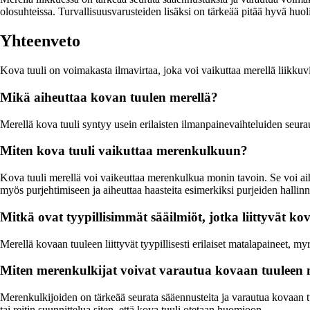
olosuhteissa. Turvallisuusvarusteiden lisäksi on tärkeää pitää hyvä huol
Yhteenveto
Kova tuuli on voimakasta ilmavirtaa, joka voi vaikuttaa merellä liikkuvi
Mikä aiheuttaa kovan tuulen merellä?
Merellä kova tuuli syntyy usein erilaisten ilmanpainevaihteluiden seur
Miten kova tuuli vaikuttaa merenkulkuun?
Kova tuuli merellä voi vaikeuttaa merenkulkua monin tavoin. Se voi aihe
myös purjehtimiseen ja aiheuttaa haasteita esimerkiksi purjeiden hallinn
Mitkä ovat tyypillisimmät sääilmiöt, jotka liittyvät k
Merellä kovaan tuuleen liittyvät tyypillisesti erilaiset matalapaineet, my
Miten merenkulkijat voivat varautua kovaan tuuleen 
Merenkulkijoiden on tärkeää seurata sääennusteita ja varautua kovaan tu
tai reitin suunnittelua siten, että kova tuuli otetaan huomioon.