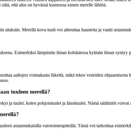
i siitä, että alus on hyvässä kunnossa ennen merelle lähtöä.
in aluksiin. Merellä kova tuuli voi aiheuttaa haasteita ja vaatii asianmu
auksena. Esimerkiksi lämpimän ilman kohdatessa kylmän ilman syntyy pai
uttaa aaltojen voimakasta liikettä, mikä tekee veneiden ohjaamisesta ha
assa.
ovaan tuuleen merellä?
rskyt ja tuulet, kuten pohjoistuulet ja länsituulet. Nämä sääilmiöt voivat
merellä?
uleen asianmukaisilla varotoimenpiteillä. Tämä voi tarkoittaa esimerkik