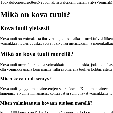
Työkalu
Koneet
Tuotteet
Neuvonta
Eristys
Rakennusalan yritys
Viemäri
Ma
Mikä on kova tuuli?
Kova tuuli yleisesti
Kova tuuli on voimakasta ilmavirtaa, joka saa aikaan merkittävää liikett
voimakkaat tuulenpuuskat voivat vaikuttaa merialuksiin ja merenkulku
Mikä on kova tuuli merellä?
Kova tuuli merellä tarkoittaa voimakkaita tuulenpuuskia, jotka puhaltava
olla voimakkaampia kuin maalla, sillä avomerellä tuuli ei kohtaa esteitä,
Miten kova tuuli syntyy?
Kova tuuli syntyy ilmanpaine-erojen seurauksena. Kun ilmanpaineen erot 
lämpimät ja kylmät ilmamassat kohtaavat ja synnyttävät voimakkaita tuu
Miten valmistautua kovaan tuuleen merellä?
Merellä liikkuessa on tärkeää seurata sääennustuksia ja varautua voimak