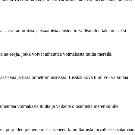
kaista varautumista ja osaamista alusten turvallisuuden takaamiseksi.
ne-eroja, jotka voivat aiheuttaa voimakasta tuulta merellä.
astavaa ja lisää onnettomuusriskiä. Lisäksi kova tuuli voi vaikuttaa
 aiheuttaa voimakasta tuulta ja vaikeita olosuhteita merenkululle.
si purjeiden pienentämistä, veneen kiinnittämistä turvallisesti satamaan