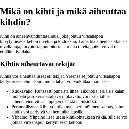
Mikä on kihti ja mikä aiheuttaa
kihdin?
Kihti on aineenvaihduntasairaus, joka johtuu virtsahapon
kiteytymisestä kehon niveliin ja kudoksiin. Tämä tila aiheuttaa äkillisiä
nivelkipuja, turvotusta, punoitusta ja muita oireita, jotka voivat olla
erittäin kivuliaita.
Kihtiä aiheuttavat tekijät
Kihtiä voi aiheuttaa useat eri tekijät. Yleensä se johtuu virtsahapon
kertymisestä elimistöön, mutta tähän voi vaikuttaa moni asia:
Ruokavalio: Runsaasti punaista lihaa, alkoholia, erilaisia kalan
tuotteita ja sokeria sisältävä ruokavalio voi lisätä kihtiä
aiheuttavien virtsahappojen määrää elimistössä.
Perinnöllisyys: Kihti voi olla myös perinnöllinen sairaus, johon
alttius voi periytyä vanhemmilta lapsille.
Ylipaino: Ylipaino lisää usein kihtikohtauksen riskiä, sillä se voi
johtaa virtsahapon kertymiseen kehoon.