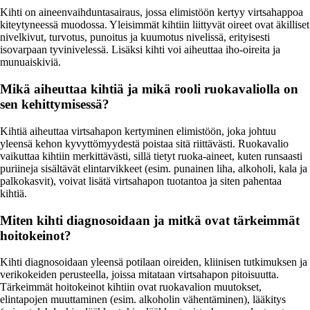
Kihti on aineenvaihduntasairaus, jossa elimistöön kertyy virtsahappoa
kiteytyneessä muodossa. Yleisimmät kihtiin liittyvät oireet ovat äkilliset
nivelkivut, turvotus, punoitus ja kuumotus nivelissä, erityisesti
isovarpaan tyvinivelessä. Lisäksi kihti voi aiheuttaa iho-oireita ja
munuaiskiviä.
Mikä aiheuttaa kihtiä ja mikä rooli ruokavaliolla on
sen kehittymisessä?
Kihtiä aiheuttaa virtsahapon kertyminen elimistöön, joka johtuu
yleensä kehon kyvyttömyydestä poistaa sitä riittävästi. Ruokavalio
vaikuttaa kihtiin merkittävästi, sillä tietyt ruoka-aineet, kuten runsaasti
puriineja sisältävät elintarvikkeet (esim. punainen liha, alkoholi, kala ja
palkokasvit), voivat lisätä virtsahapon tuotantoa ja siten pahentaa
kihtiä.
Miten kihti diagnosoidaan ja mitkä ovat tärkeimmät
hoitokeinot?
Kihti diagnosoidaan yleensä potilaan oireiden, kliinisen tutkimuksen ja
verikokeiden perusteella, joissa mitataan virtsahapon pitoisuutta.
Tärkeimmät hoitokeinot kihtiin ovat ruokavalion muutokset,
elintapojen muuttaminen (esim. alkoholin vähentäminen), lääkitys