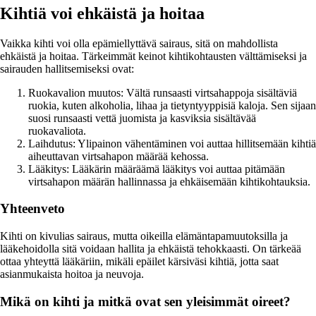
Kihtiä voi ehkäistä ja hoitaa
Vaikka kihti voi olla epämiellyttävä sairaus, sitä on mahdollista
ehkäistä ja hoitaa. Tärkeimmät keinot kihtikohtausten välttämiseksi ja
sairauden hallitsemiseksi ovat:
Ruokavalion muutos: Vältä runsaasti virtsahappoja sisältäviä
ruokia, kuten alkoholia, lihaa ja tietyntyyppisiä kaloja. Sen sijaan
suosi runsaasti vettä juomista ja kasviksia sisältävää
ruokavaliota.
Laihdutus: Ylipainon vähentäminen voi auttaa hillitsemään kihtiä
aiheuttavan virtsahapon määrää kehossa.
Lääkitys: Lääkärin määräämä lääkitys voi auttaa pitämään
virtsahapon määrän hallinnassa ja ehkäisemään kihtikohtauksia.
Yhteenveto
Kihti on kivulias sairaus, mutta oikeilla elämäntapamuutoksilla ja
lääkehoidolla sitä voidaan hallita ja ehkäistä tehokkaasti. On tärkeää
ottaa yhteyttä lääkäriin, mikäli epäilet kärsiväsi kihtiä, jotta saat
asianmukaista hoitoa ja neuvoja.
Mikä on kihti ja mitkä ovat sen yleisimmät oireet?