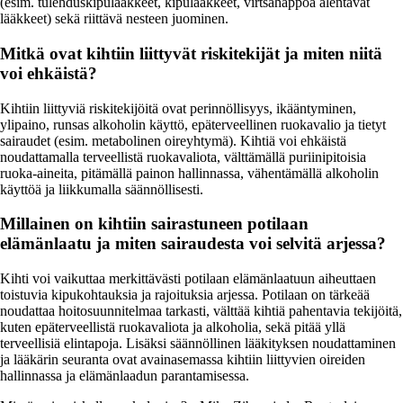
(esim. tulehduskipulääkkeet, kipulääkkeet, virtsahappoa alentavat
lääkkeet) sekä riittävä nesteen juominen.
Mitkä ovat kihtiin liittyvät riskitekijät ja miten niitä
voi ehkäistä?
Kihtiin liittyviä riskitekijöitä ovat perinnöllisyys, ikääntyminen,
ylipaino, runsas alkoholin käyttö, epäterveellinen ruokavalio ja tietyt
sairaudet (esim. metabolinen oireyhtymä). Kihtiä voi ehkäistä
noudattamalla terveellistä ruokavaliota, välttämällä puriinipitoisia
ruoka-aineita, pitämällä painon hallinnassa, vähentämällä alkoholin
käyttöä ja liikkumalla säännöllisesti.
Millainen on kihtiin sairastuneen potilaan
elämänlaatu ja miten sairaudesta voi selvitä arjessa?
Kihti voi vaikuttaa merkittävästi potilaan elämänlaatuun aiheuttaen
toistuvia kipukohtauksia ja rajoituksia arjessa. Potilaan on tärkeää
noudattaa hoitosuunnitelmaa tarkasti, välttää kihtiä pahentavia tekijöitä,
kuten epäterveellistä ruokavaliota ja alkoholia, sekä pitää yllä
terveellisiä elintapoja. Lisäksi säännöllinen lääkityksen noudattaminen
ja lääkärin seuranta ovat avainasemassa kihtiin liittyvien oireiden
hallinnassa ja elämänlaadun parantamisessa.