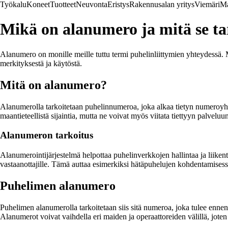
Työkalu
Koneet
Tuotteet
Neuvonta
Eristys
Rakennusalan yritys
Viemäri
Ma
Mikä on alanumero ja mitä se t
Alanumero on monille meille tuttu termi puhelinliittymien yhteydessä.
merkityksestä ja käytöstä.
Mitä on alanumero?
Alanumerolla tarkoitetaan puhelinnumeroa, joka alkaa tietyn numeroyhdi
maantieteellistä sijaintia, mutta ne voivat myös viitata tiettyyn palveluun
Alanumeron tarkoitus
Alanumerointijärjestelmä helpottaa puhelinverkkojen hallintaa ja liiken
vastaanottajille. Tämä auttaa esimerkiksi hätäpuhelujen kohdentamisess
Puhelimen alanumero
Puhelimen alanumerolla tarkoitetaan siis sitä numeroa, joka tulee ennen
Alanumerot voivat vaihdella eri maiden ja operaattoreiden välillä, joten