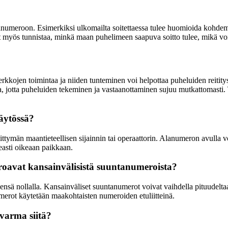
lanumeroon. Esimerkiksi ulkomailta soitettaessa tulee huomioida kohd
myös tunnistaa, minkä maan puhelimeen saapuva soitto tulee, mikä voi o
erkkojen toimintaa ja niiden tunteminen voi helpottaa puheluiden reiti
 jotta puheluiden tekeminen ja vastaanottaminen sujuu mutkattomasti. 
äytössä?
män maantieteellisen sijainnin tai operaattorin. Alanumeron avulla voi
peasti oikeaan paikkaan.
roavat kansainvälisistä suuntanumeroista?
sä nollalla. Kansainväliset suuntanumerot voivat vaihdella pituudeltaan
erot käytetään maakohtaisten numeroiden etuliitteinä.
 varma siitä?