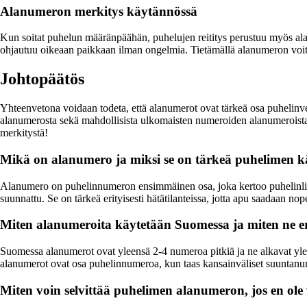
Alanumeron merkitys käytännössä
Kun soitat puhelun määränpäähän, puhelujen reititys perustuu myös a
ohjautuu oikeaan paikkaan ilman ongelmia. Tietämällä alanumeron voit 
Johtopäätös
Yhteenvetona voidaan todeta, että alanumerot ovat tärkeä osa puhelinv
alanumerosta sekä mahdollisista ulkomaisten numeroiden alanumeroista,
merkitystä!
Mikä on alanumero ja miksi se on tärkeä puhelimen k
Alanumero on puhelinnumeron ensimmäinen osa, joka kertoo puhelinliitty
suunnattu. Se on tärkeä erityisesti hätätilanteissa, jotta apu saadaan no
Miten alanumeroita käytetään Suomessa ja miten ne e
Suomessa alanumerot ovat yleensä 2-4 numeroa pitkiä ja ne alkavat yleen
alanumerot ovat osa puhelinnumeroa, kun taas kansainväliset suuntanum
Miten voin selvittää puhelimen alanumeron, jos en ole