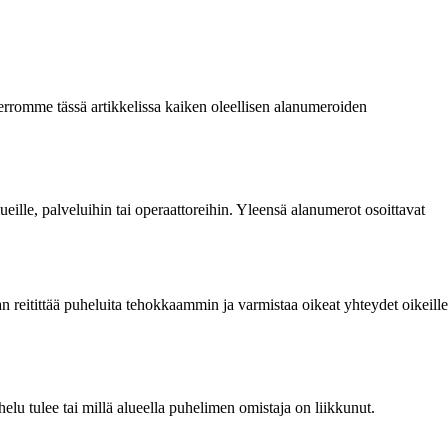
erromme tässä artikkelissa kaiken oleellisen alanumeroiden
lle, palveluihin tai operaattoreihin. Yleensä alanumerot osoittavat
 reitittää puheluita tehokkaammin ja varmistaa oikeat yhteydet oikeille
lu tulee tai millä alueella puhelimen omistaja on liikkunut.