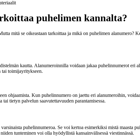
teriaalit
arkoittaa puhelimen kannalta?
 Mutta mitä se oikeastaan tarkoittaa ja mikä on puhelimen alanumero? K
stelmän kautta. Alanumeroinnilla voidaan jakaa puhelinnumerot eri aluei
 tai toimijayritykseen.
teen ohjaamista. Kun puhelinnumero on jaettu eri alanumeroihin, voidaan
a tai tietyn palvelun saavutettavuuden parantamisessa.
 varsinaista puhelinnumeroa. Se voi kertoa esimerkiksi mistä maasta puhe
 niiden tunteminen voi olla hyödyllistä kansainvälisessä viestinnässä.