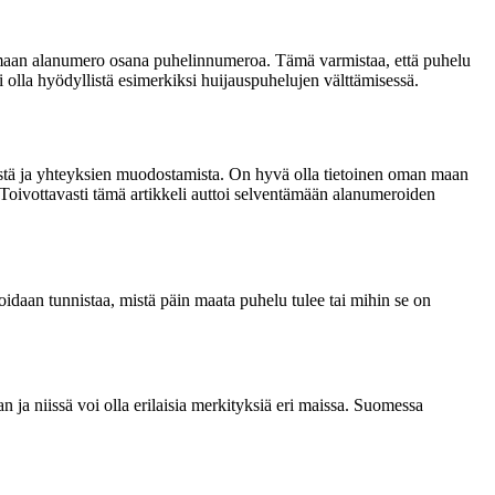
emaan alanumero osana puhelinnumeroa. Tämä varmistaa, että puhelu
lla hyödyllistä esimerkiksi huijauspuhelujen välttämisessä.
tystä ja yhteyksien muodostamista. On hyvä olla tietoinen oman maan
Toivottavasti tämä artikkeli auttoi selventämään alanumeroiden
daan tunnistaa, mistä päin maata puhelu tulee tai mihin se on
 ja niissä voi olla erilaisia merkityksiä eri maissa. Suomessa