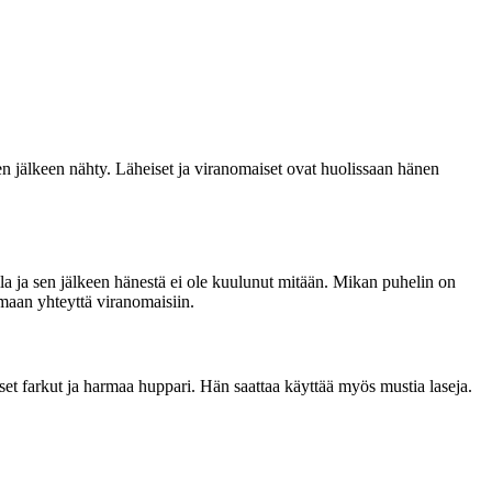
sen jälkeen nähty. Läheiset ja viranomaiset ovat huolissaan hänen
la ja sen jälkeen hänestä ei ole kuulunut mitään. Mikan puhelin on
amaan yhteyttä viranomaisiin.
set farkut ja harmaa huppari. Hän saattaa käyttää myös mustia laseja.