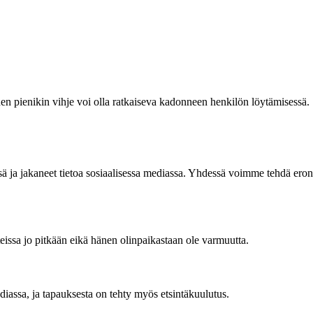
inen pienikin vihje voi olla ratkaiseva kadonneen henkilön löytämisessä.
issä ja jakaneet tietoa sosiaalisessa mediassa. Yhdessä voimme tehdä eron
issa jo pitkään eikä hänen olinpaikastaan ole varmuutta.
ediassa, ja tapauksesta on tehty myös etsintäkuulutus.