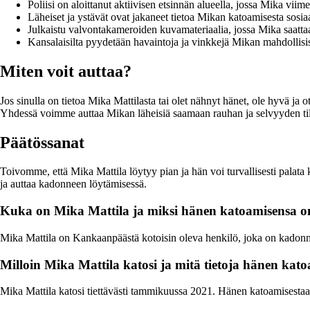
Poliisi on aloittanut aktiivisen etsinnän alueella, jossa Mika viime
Läheiset ja ystävät ovat jakaneet tietoa Mikan katoamisesta sosi
Julkaistu valvontakameroiden kuvamateriaalia, jossa Mika saatt
Kansalaisilta pyydetään havaintoja ja vinkkejä Mikan mahdollisis
Miten voit auttaa?
Jos sinulla on tietoa Mika Mattilasta tai olet nähnyt hänet, ole hyvä j
Yhdessä voimme auttaa Mikan läheisiä saamaan rauhan ja selvyyden ti
Päätössanat
Toivomme, että Mika Mattila löytyy pian ja hän voi turvallisesti palata 
ja auttaa kadonneen löytämisessä.
Kuka on Mika Mattila ja miksi hänen katoamisensa o
Mika Mattila on Kankaanpäästä kotoisin oleva henkilö, joka on kadonnu
Milloin Mika Mattila katosi ja mitä tietoja hänen kato
Mika Mattila katosi tiettävästi tammikuussa 2021. Hänen katoamisestaan on