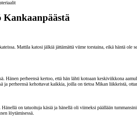
teriaalit
ö Kankaanpäästä
teissa. Mattila katosi jälkiä jättämättä viime torstaina, eikä häntä ole 
ssä. Hänen perheensä kertoo, että hän lähti kotoaan keskiviikkona aamul
ä ja perheensä kehottavat kaikkia, joilla on tietoa Mikan liikkeistä, ott
Hänellä on tatuoituja käsiä ja hänellä oli viimeksi päällään tummansini
änen löytämisessä.