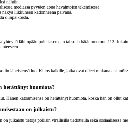
ksi nähtiin.
aalisessa mediassa pyytäen apua havaintojen tekemisessä.
aa näkyä liikkuneen kadonneena päivänä.
ta olinpaikoista.
a ota yhteyttä lähimpään poliisiasemaan tai soita hätänumeroon 112. Joka
lanteeseen.
kotiin läheistensä luo. Kiitos kaikille, jotka ovat olleet mukana etsinnö
n herättänyt huomiota?
t. Hänen katoamisensa on herättänyt huomiota, koska hän on ollut kate
amisestaan on julkaistu?
 julkaistu tietoja poliisin virallisilla tiedotteilla sekä sosiaalisessa m