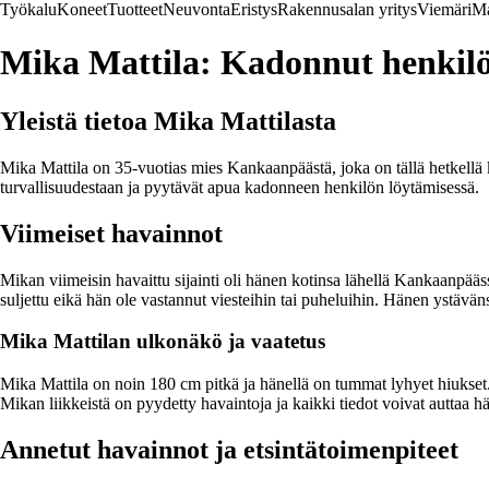
Työkalu
Koneet
Tuotteet
Neuvonta
Eristys
Rakennusalan yritys
Viemäri
Ma
Mika Mattila: Kadonnut henkil
Yleistä tietoa Mika Mattilasta
Mika Mattila on 35-vuotias mies Kankaanpäästä, joka on tällä hetkellä ka
turvallisuudestaan ja pyytävät apua kadonneen henkilön löytämisessä.
Viimeiset havainnot
Mikan viimeisin havaittu sijainti oli hänen kotinsa lähellä Kankaanpää
suljettu eikä hän ole vastannut viesteihin tai puheluihin. Hänen ystäväns
Mika Mattilan ulkonäkö ja vaatetus
Mika Mattila on noin 180 cm pitkä ja hänellä on tummat lyhyet hiukset. 
Mikan liikkeistä on pyydetty havaintoja ja kaikki tiedot voivat auttaa h
Annetut havainnot ja etsintätoimenpiteet