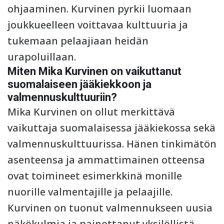
ohjaaminen. Kurvinen pyrkii luomaan
joukkueelleen voittavaa kulttuuria ja
tukemaan pelaajiaan heidän
urapoluillaan.
Miten Mika Kurvinen on vaikuttanut
suomalaiseen jääkiekkoon ja
valmennuskulttuuriin?
Mika Kurvinen on ollut merkittävä
vaikuttaja suomalaisessa jääkiekossa sekä
valmennuskulttuurissa. Hänen tinkimätön
asenteensa ja ammattimainen otteensa
ovat toimineet esimerkkinä monille
nuorille valmentajille ja pelaajille.
Kurvinen on tuonut valmennukseen uusia
näkökulmia ja painottanut yksilöllistä