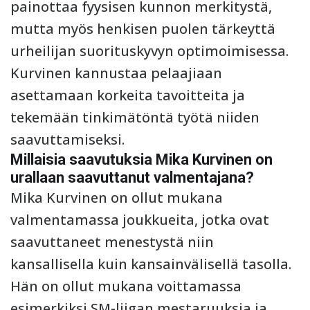
painottaa fyysisen kunnon merkitystä,
mutta myös henkisen puolen tärkeyttä
urheilijan suorituskyvyn optimoimisessa.
Kurvinen kannustaa pelaajiaan
asettamaan korkeita tavoitteita ja
tekemään tinkimätöntä työtä niiden
saavuttamiseksi.
Millaisia saavutuksia Mika Kurvinen on
urallaan saavuttanut valmentajana?
Mika Kurvinen on ollut mukana
valmentamassa joukkueita, jotka ovat
saavuttaneet menestystä niin
kansallisella kuin kansainvälisellä tasolla.
Hän on ollut mukana voittamassa
esimerkiksi SM-liigan mestaruuksia ja