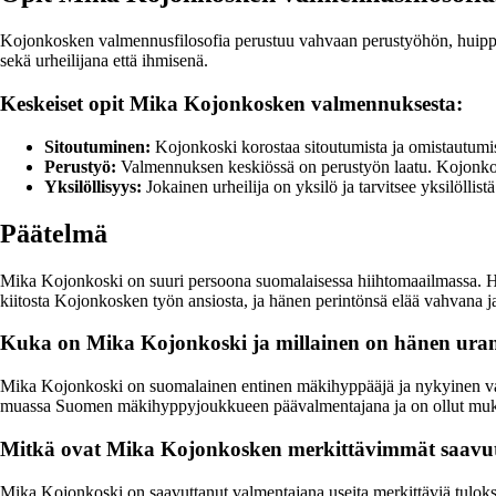
Kojonkosken valmennusfilosofia perustuu vahvaan perustyöhön, huippuos
sekä urheilijana että ihmisenä.
Keskeiset opit Mika Kojonkosken valmennuksesta:
Sitoutuminen:
Kojonkoski korostaa sitoutumista ja omistautumis
Perustyö:
Valmennuksen keskiössä on perustyön laatu. Kojonkoski 
Yksilöllisyys:
Jokainen urheilija on yksilö ja tarvitsee yksilöll
Päätelmä
Mika Kojonkoski on suuri persoona suomalaisessa hiihtomaailmassa. Häne
kiitosta Kojonkosken työn ansiosta, ja hänen perintönsä elää vahvana j
Kuka on Mika Kojonkoski ja millainen on hänen ura
Mika Kojonkoski on suomalainen entinen mäkihyppääjä ja nykyinen valm
muassa Suomen mäkihyppyjoukkueen päävalmentajana ja on ollut mukan
Mitkä ovat Mika Kojonkosken merkittävimmät saavu
Mika Kojonkoski on saavuttanut valmentajana useita merkittäviä tuloks