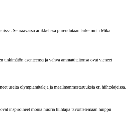
parissa. Seuraavassa artikkelissa pureudutaan tarkemmin Mika
n tinkimätön asenteensa ja vahva ammattitaitonsa ovat vieneet
eet useita olympiamitaleja ja maailmanmestaruuksia eri hiihtolajeissa.
ovat inspiroineet monia nuoria hiihtäjiä tavoittelemaan huippu-