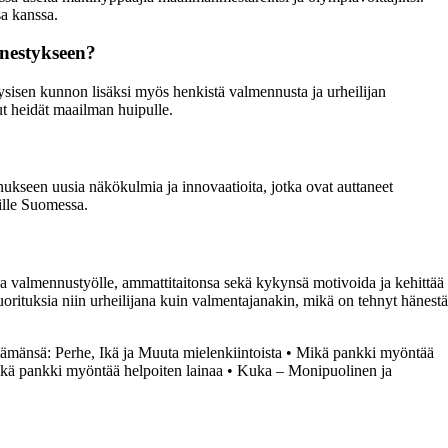
a kanssa.
enestykseen?
sisen kunnon lisäksi myös henkistä valmennusta ja urheilijan
ut heidät maailman huipulle.
kseen uusia näkökulmia ja innovaatioita, jotka ovat auttaneet
ille Suomessa.
 valmennustyölle, ammattitaitonsa sekä kykynsä motivoida ja kehittää
uorituksia niin urheilijana kuin valmentajanakin, mikä on tehnyt hänestä
ämänsä: Perhe, Ikä ja Muuta mielenkiintoista
•
Mikä pankki myöntää
kä pankki myöntää helpoiten lainaa
•
Kuka – Monipuolinen ja