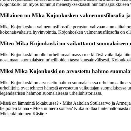
Kojonkoski on myös toiminut menestyksekkäästi hiihtomaajoukkueen val
Millainen on Mika Kojonkosken valmennusfilosofia ja 
Mika Kojonkosken valmennusfilosofia perustuu vahvaan ammattitaitoon,
kokonaisvaltaista hyvinvointia. Kojonkosken valmennusfilosofia on ollu
Miten Mika Kojonkoski on vaikuttanut suomalaiseen 
Mika Kojonkoski on ollut urheilumaailmassa merkittävä vaikuttaja niin
nostamaan suomalaisten urheilijoiden tasoa kansainvälisesti. Kojonkoski
Miksi Mika Kojonkoski on arvostettu hahmo suomalai
Mika Kojonkoski on arvostettu hahmo suomalaisessa urheilumaailmassa
urheilijoita ovat tehneet hänestä arvostetun vaikuttajan suomalaisessa 
legendaarisen hahmon suomalaisessa urheiluhistoriassa.
Missä on lämmintä lokakuussa?
•
Mika Aaltolan Sotilasarvo ja Armeij
helpoiten lainaa
•
Mikä numero soittaa? Kuka soittaa tuntemattomasta 
Mielenkiintoinen Käsite
•