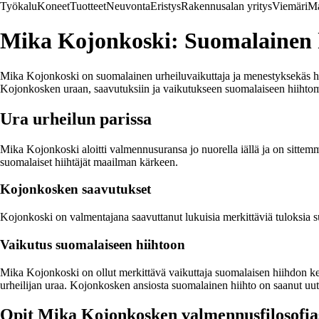
Työkalu
Koneet
Tuotteet
Neuvonta
Eristys
Rakennusalan yritys
Viemäri
Ma
Mika Kojonkoski: Suomalainen 
Mika Kojonkoski on suomalainen urheiluvaikuttaja ja menestyksekäs hi
Kojonkosken uraan, saavutuksiin ja vaikutukseen suomalaiseen hiihto
Ura urheilun parissa
Mika Kojonkoski aloitti valmennusuransa jo nuorella iällä ja on sitte
suomalaiset hiihtäjät maailman kärkeen.
Kojonkosken saavutukset
Kojonkoski on valmentajana saavuttanut lukuisia merkittäviä tuloksia su
Vaikutus suomalaiseen hiihtoon
Mika Kojonkoski on ollut merkittävä vaikuttaja suomalaisen hiihdon keh
urheilijan uraa. Kojonkosken ansiosta suomalainen hiihto on saanut uutta
Opit Mika Kojonkosken valmennusfilosofia