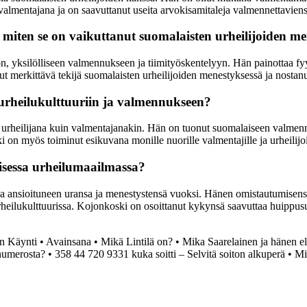
mentajana ja on saavuttanut useita arvokisamitaleja valmennettaviens
miten se on vaikuttanut suomalaisten urheilijoiden m
 yksilölliseen valmennukseen ja tiimityöskentelyyn. Hän painottaa fyy
t merkittävä tekijä suomalaisten urheilijoiden menestyksessä ja nostan
urheilukulttuuriin ja valmennukseen?
 urheilijana kuin valmentajanakin. Hän on tuonut suomalaiseen valmennu
 on myös toiminut esikuvana monille nuorille valmentajille ja urheilijo
sessa urheilumaailmassa?
 ansioituneen uransa ja menestystensä vuoksi. Hänen omistautumisensa
urheilukulttuurissa. Kojonkoski on osoittanut kykynsä saavuttaa huippus
an Käynti
•
Avainsana
•
Mikä Lintilä on?
•
Mika Saarelainen ja hänen el
numerosta?
•
358 44 720 9331 kuka soitti – Selvitä soiton alkuperä
•
Mi