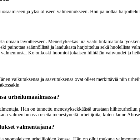
aamiseen ja yksilölliseen valmennukseen. Hän painottaa harjoittelun sy
ta omaan tavoitteeseen. Menestyksekäs ura vaatii tinkimätöntä työskente
painottaa säännöllistä ja laadukasta harjoittelua sekä huolellista valm
istä valmennusta. Kojonkoski huomioi jokaisen hiihtäjän vahvuudet ja h
n vaikutuksensa ja saavutuksensa ovat olleet merkittäviä niin urheilul
atkossakin.
nsa urheilumaailmassa?
entaja. Hän on tunnettu menestyksekkäästä urastaan hiihtourheilun pa
a valmentamassa useita menestyneitä urheilijoita, kuten Janne Ahose
tukset valmentajana?
ia suomalaisten urheilijoiden kanssa. Hän on ollut mukana valmentamas