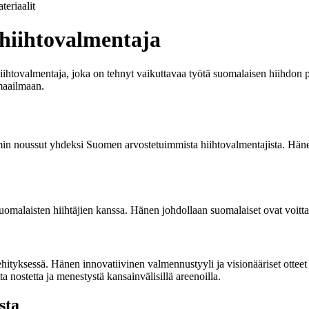
teriaalit
hiihtovalmentaja
ihtovalmentaja, joka on tehnyt vaikuttavaa työtä suomalaisen hiihdon 
maailmaan.
mmin noussut yhdeksi Suomen arvostetuimmista hiihtovalmentajista. Häne
omalaisten hiihtäjien kanssa. Hänen johdollaan suomalaiset ovat voittan
ityksessä. Hänen innovatiivinen valmennustyyli ja visionääriset otteet 
 nostetta ja menestystä kansainvälisillä areenoilla.
sta