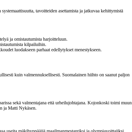
stemaattisuutta, tavoitteiden asettamista ja jatkuvaa kehittymistä
lyä ja omistautumista harjoitteluun.
istautumista kilpailuihin.
eikkoudet luodakseen parhaat edellytykset menestykseen.
lisesti kuin valmennuksellisesti. Suomalainen hiihto on saanut paljon
rissa sekä valmentajana että urheilujohtajana. Kojonkoski toimi muun
n ja Matti Nykäsen.
sa useita mäkihyppääjiä maailmanmestareiksi ja olympiavoittajiksi.