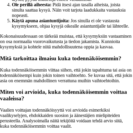
Ole perillä aiheesta:
Pidä itsesi ajan tasalla aiheista, joista
sinulta saattaa kysyä. Näin voit tarjota laadukkaita vastauksia
nopeasti.
Käytä apuna asiantuntijoita:
Jos sinulla ei ole vastausta
kysymykseen, ohjaa kysyjä oikealle asiantuntijalle tai lähteelle.
Kokonaisuudessaan on tärkeää muistaa, että kysymyksiin vastaaminen
on osa normaalia vuorovaikutusta ja tiedon jakamista. Kunnioita
kysymyksiä ja kohtele niitä mahdollisuutena oppia ja kasvaa.
Mitä tarkoittaa ilmaisu kuka todennäköisemmin?
Kuka todennäköisemmin viittaa siihen, että jokin tapahtuma tai asia on
todennäköisempi kuin jokin toinen vaihtoehto. Se kuvaa sitä, että jokin
asia on enemmän mahdollinen verrattuna muihin vaihtoehtoihin.
Miten voi arvioida, kuka todennäköisemmin voittaa
vaaleissa?
Vaalien voittajan todennäköisyyttä voi arvioida esimerkiksi
vaalikyselyjen, ehdokkaiden suosion ja äänestäjien mielipiteiden
perusteella. Analysoimalla näitä tekijöitä voidaan tehdä arvio siitä,
kuka todennäköisemmin voittaa vaalit.