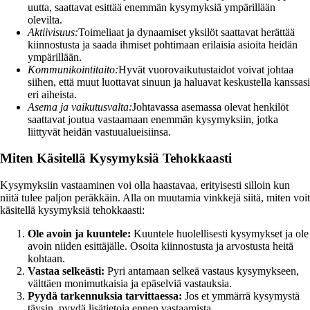
uutta, saattavat esittää enemmän kysymyksiä ympärillään
olevilta.
Aktiivisuus:
Toimeliaat ja dynaamiset yksilöt saattavat herättää
kiinnostusta ja saada ihmiset pohtimaan erilaisia asioita heidän
ympärillään.
Kommunikointitaito:
Hyvät vuorovaikutustaidot voivat johtaa
siihen, että muut luottavat sinuun ja haluavat keskustella kanssasi
eri aiheista.
Asema ja vaikutusvalta:
Johtavassa asemassa olevat henkilöt
saattavat joutua vastaamaan enemmän kysymyksiin, jotka
liittyvät heidän vastuualueisiinsa.
Miten Käsitellä Kysymyksiä Tehokkaasti
Kysymyksiin vastaaminen voi olla haastavaa, erityisesti silloin kun
niitä tulee paljon peräkkäin. Alla on muutamia vinkkejä siitä, miten voit
käsitellä kysymyksiä tehokkaasti:
Ole avoin ja kuuntele:
Kuuntele huolellisesti kysymykset ja ole
avoin niiden esittäjälle. Osoita kiinnostusta ja arvostusta heitä
kohtaan.
Vastaa selkeästi:
Pyri antamaan selkeä vastaus kysymykseen,
välttäen monimutkaisia ja epäselviä vastauksia.
Pyydä tarkennuksia tarvittaessa:
Jos et ymmärrä kysymystä
täysin, pyydä lisätietoja ennen vastaamista.