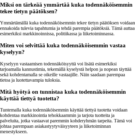
Miksi on tärkeää ymmärtää kuka todennäköisemmin
tekee tietyn päätöksen?
Ymmärtämällä kuka todennäköisemmin tekee tietyn päätöksen voidaan
ennakoida tulevia tapahtumia ja tehdä parempia päätöksiä. Tämä auttaa
esimerkiksi markkinoinnissa, politiikassa ja liiketoiminnassa.
Miten voi selvittää kuka todennäköisemmin vastaa
kyselyyn?
Kyselyyn vastaamisen todennäköisyyttä voi lisätä esimerkiksi
tarjoamalla kannustimia, tekemällä kyselystä helpon ja nopean täyttää
sekä kohdentamalla se oikeille vastaajille. Näin saadaan parempaa
tietoa ja luotettavampia tuloksia.
Mitä hyötyä on tunnistaa kuka todennäköisemmin
käyttää tiettyä tuotetta?
Tuntemalla kuka todennäköisemmin käyttää tiettyä tuotetta voidaan
kohdentaa markkinointia tehokkaammin ja tarjota tuotteita ja
palveluita, jotka vastaavat paremmin kohderyhmän tarpeita. Tämä voi
johtaa parempaan asiakastyytyväisyyteen ja liiketoiminnan
menestykseen.