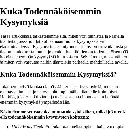
Kuka Todennäköisemmin
Kysymyksiä
Tässä artikkelissa tarkastelemme sitä, miten voit tunnistaa ja käsitellä
tilanteita, joissa joudut kohtaamaan monia kysymyksiä eri
elämäntilanteissa. Kysymysten esiintyminen on osa vuorovaikutusta ja
tiedon hankkimista, mutta joidenkin henkilöiden on todennäköisempää
kohdata enemmän kysymyksiä kuin toisten. Selvitämme, miksi näin on
ja miten voit varautua näihin tilanteisiin parhaalla mahdollisella tavalla.
Kuka Todennäköisemmin Kysymyksiä?
Jokainen meistä kohtaa elämässään erilaisia kysymyksiä, mutta on
olemassa ihmisiä, jotka ovat alttiimpia näille tilanteille kuin toiset.
Henkilö, joka on aktiivinen ja utelias, saattaa luonnostaan herättää
enemmän kysymyksiä ympäristössään.
Käsittelemme seuraavaksi muutamia syitä siihen, miksi joku voisi
olla todennäköisemmin kysymysten kohteena:
Uteliaisuus:
Henkilöt, jotka ovat uteliaampia ja haluavat oppia