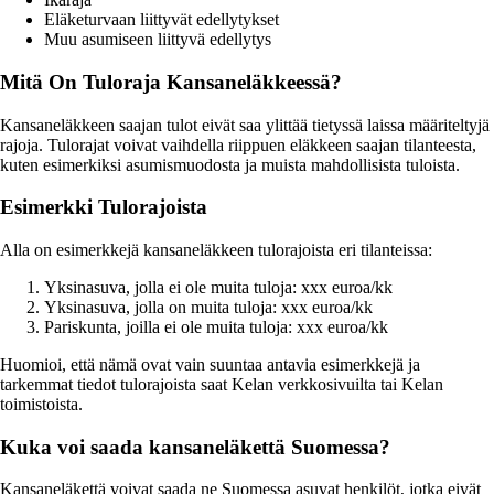
Eläketurvaan liittyvät edellytykset
Muu asumiseen liittyvä edellytys
Mitä On Tuloraja Kansaneläkkeessä?
Kansaneläkkeen saajan tulot eivät saa ylittää tietyssä laissa määriteltyjä
rajoja. Tulorajat voivat vaihdella riippuen eläkkeen saajan tilanteesta,
kuten esimerkiksi asumismuodosta ja muista mahdollisista tuloista.
Esimerkki Tulorajoista
Alla on esimerkkejä kansaneläkkeen tulorajoista eri tilanteissa:
Yksinasuva, jolla ei ole muita tuloja: xxx euroa/kk
Yksinasuva, jolla on muita tuloja: xxx euroa/kk
Pariskunta, joilla ei ole muita tuloja: xxx euroa/kk
Huomioi, että nämä ovat vain suuntaa antavia esimerkkejä ja
tarkemmat tiedot tulorajoista saat Kelan verkkosivuilta tai Kelan
toimistoista.
Kuka voi saada kansaneläkettä Suomessa?
Kansaneläkettä voivat saada ne Suomessa asuvat henkilöt, jotka eivät