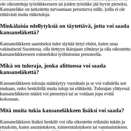
ole oikeutettuja työeläkkeeseen tai joiden työeläke jää hyvin pieneksi.
Kansaneläke on tarkoitettu turvaamaan perusturva niille, joilla ei ole
riittävästi muita eläketuloja.
Minkälaisia edellytyksiä on täytettävä, jotta voi saada
kansaneläkettä?
Kansaneläkkeen saamiseksi tulee täyttää tietyt ehdot, kuten asua
vakinaisesti Suomessa, olla tiettyyn ikärajaan ylittänyt ja olla oikeutettu
kansaneläkkeeseen esimerkiksi työhistorian perusteella.
Mikä on tuloraja, jonka alittuessa voi saada
kansaneläkettä?
Kansaneläkkeen tuloraja määräytyy vuosittain ja se voi vaihdella sen
mukaan, onko henkilöllä muita tuloja tai eläkkeitä. Tulorajan ylittyessä
kansaneläkkeen määrä voi pienentyä tai se voidaan jopa evätä
kokonaan.
Mitä muita tukia kansaneläkkeen lisäksi voi saada?
Kansaneläkkeen lisäksi henkilö voi olla oikeutettu erilaisiin tukiin ja
etuuksiin, kuten asumistukeen, toimeentulotukeen tai vammaistukeen.