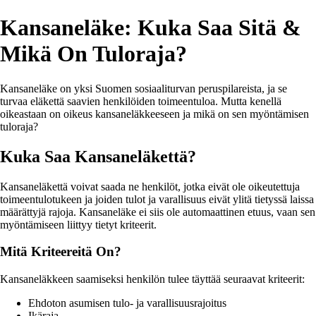
Kansaneläke: Kuka Saa Sitä &
Mikä On Tuloraja?
Kansaneläke on yksi Suomen sosiaaliturvan peruspilareista, ja se
turvaa eläkettä saavien henkilöiden toimeentuloa. Mutta kenellä
oikeastaan on oikeus kansaneläkkeeseen ja mikä on sen myöntämisen
tuloraja?
Kuka Saa Kansaneläkettä?
Kansaneläkettä voivat saada ne henkilöt, jotka eivät ole oikeutettuja
toimeentulotukeen ja joiden tulot ja varallisuus eivät ylitä tietyssä laissa
määrättyjä rajoja. Kansaneläke ei siis ole automaattinen etuus, vaan sen
myöntämiseen liittyy tietyt kriteerit.
Mitä Kriteereitä On?
Kansaneläkkeen saamiseksi henkilön tulee täyttää seuraavat kriteerit:
Ehdoton asumisen tulo- ja varallisuusrajoitus
Ikäraja